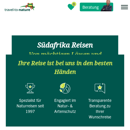
Beratung
Südafrika Reisen
Von mächtigen Löwen und
zerklüfteten Canyons
Ihre Reise ist bei uns in den besten
Händen
Spezialist für
engagiert im
transparente
Naturreisen seit
Natur- &
Beratung zu
1997
Artenschutz
Ihrer
Wunschreise