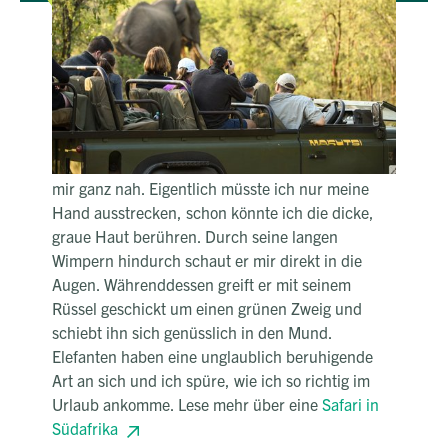
Mein Herz bleibt fast stehen, als ich
auf einer Safari einem Elefanten
begegne
Ein tiefes, dröhnendes Brummen dringt in mein
Ohr, während ich in einem der offenen
Safarifahrzeuge sitze. Der junge Elefantenbulle ist
mir ganz nah. Eigentlich müsste ich nur meine
Hand ausstrecken, schon könnte ich die dicke,
graue Haut berühren. Durch seine langen
Wimpern hindurch schaut er mir direkt in die
Augen. Währenddessen greift er mit seinem
Rüssel geschickt um einen grünen Zweig und
schiebt ihn sich genüsslich in den Mund.
Elefanten haben eine unglaublich beruhigende
Art an sich und ich spüre, wie ich so richtig im
Urlaub ankomme. Lese mehr über eine
Safari in
Südafrika