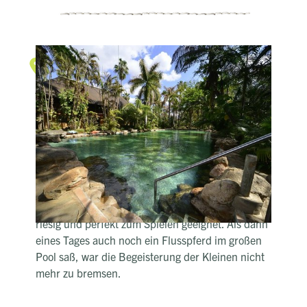
Die Makutsi Safari Farm
Hippos im Pool
Als Mutter von zwei kleinen Kindern ist die
Makutsi Lodge für mich perfekt. Es gibt einen
riesigen, von einer heißen Quelle gespeisten Pool,
ein Lapa von der aus man wunderbar auf den
Fluss und etwaige Elefanten und Kudus schauen
kann und dazu salziges Popcorn. Außerdem gibt
es einen Tennis Court und auch die Zimmer sind
riesig und perfekt zum Spielen geeignet. Als dann
eines Tages auch noch ein Flusspferd im großen
Pool saß, war die Begeisterung der Kleinen nicht
mehr zu bremsen.