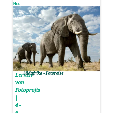
Neu
Südafrika - Fotoreise
Lernen
von
Fotoprofis
|
4 -
6