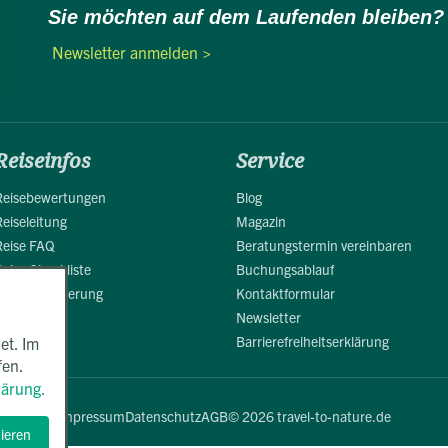
Sie möchten auf dem Laufenden bleiben?
Newsletter anmelden >
Reiseinfos
Service
Reisebewertungen
Blog
Reiseleitung
Magazin
Reise FAQ
Beratungstermin vereinbaren
Reise Checkliste
Buchungsablauf
Reiseversicherung
Kontaktformular
Newsletter
Barrierefreiheitserklärung
et. Im
fen.
lärung.
Impressum
Datenschutz
AGB
© 2026 travel-to-nature.de
tieren