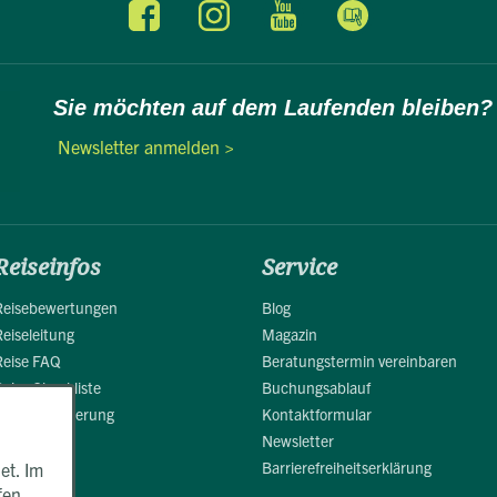
Sie möchten auf dem Laufenden bleiben?
Newsletter anmelden >
Reiseinfos
Service
Reisebewertungen
Blog
Reiseleitung
Magazin
Reise FAQ
Beratungstermin vereinbaren
Reise Checkliste
Buchungsablauf
Reiseversicherung
Kontaktformular
Newsletter
Barrierefreiheitserklärung
et. Im
fen.