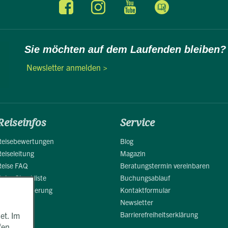
Sie möchten auf dem Laufenden bleiben?
Newsletter anmelden >
Reiseinfos
Service
Reisebewertungen
Blog
Reiseleitung
Magazin
Reise FAQ
Beratungstermin vereinbaren
Reise Checkliste
Buchungsablauf
Reiseversicherung
Kontaktformular
Newsletter
Barrierefreiheitserklärung
et. Im
fen.