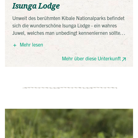
Isunga Lodge
Unweit des berühmten Kibale Nationalparks befindet
sich die wunderschöne Isunga Lodge - ein wahres
Juwel, welches man unbedingt kennenlernen sollte.
Die Ausblicke über den Kibale Nationalpark bis hin
Mehr lesen
zum Queen-Elizabeth Nationalpark und dem
Ruwenzori Gebirge sind einfach atemberaubend und
Mehr über diese Unterkunft
werden Sie sicher so schnell nicht vergessen. Die
stilvoll eingerichteten Zimmer wurden mit einigem
Abstand zwischeneinander angelegt und gewähren
ein hohes Maß an Privatsphäre.