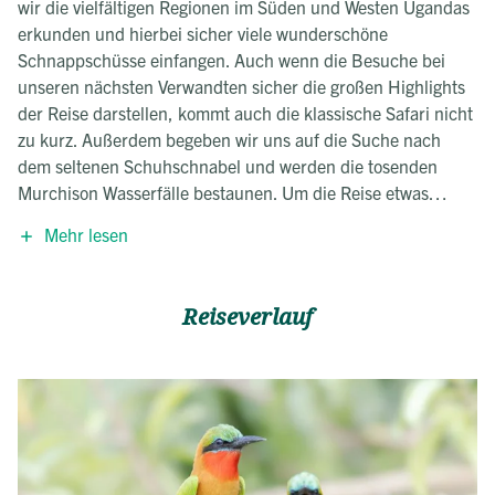
wir die vielfältigen Regionen im Süden und Westen Ugandas
erkunden und hierbei sicher viele wunderschöne
Schnappschüsse einfangen. Auch wenn die Besuche bei
unseren nächsten Verwandten sicher die großen Highlights
der Reise darstellen, kommt auch die klassische Safari nicht
zu kurz. Außerdem begeben wir uns auf die Suche nach
dem seltenen Schuhschnabel und werden die tosenden
Murchison Wasserfälle bestaunen. Um die Reise etwas
abwechslungsreicher zu gestalten, werden wir die Tierwelt
Mehr lesen
Ugandas aus unterschiedlichen Perspektiven kennenlernen
– zu Fuß, zu Wasser sowie im Safari-Landcruiser.
Reiseverlauf
Unser Fotoprofi wird uns während der gesamten Reise
unterstützen, damit wir diese unvergesslichen
Naturmomente auch möglichst gut einfangen können. Um
ausreichend Platz zu haben, werden wir ab
5 Personen mit zwei Fahrzeugen unterwegs sein. Damit wir
unsere Chancen auf großartige Bilder erhöhen, werden wir
sowohl die Berggorillas im Bwindi Nationalpark als auch die