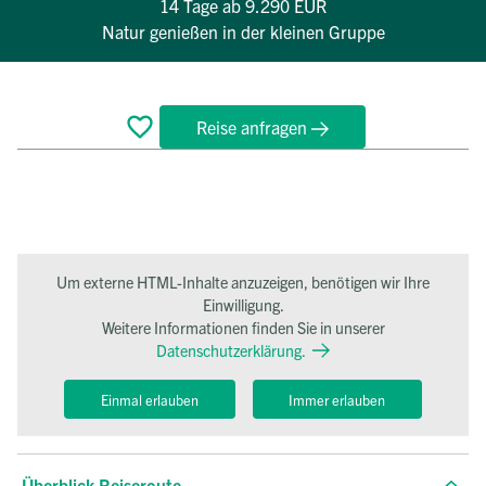
14 Tage
ab 9.290 EUR
Natur genießen in der kleinen Gruppe
Reise anfragen
Überblick
Reiseverlauf
Bewertungen
Termine
FAQ
Um externe HTML-Inhalte anzuzeigen, benötigen wir Ihre
Einwilligung.
Weitere Informationen finden Sie in unserer
Datenschutzerklärung.
Einmal erlauben
Immer erlauben
Überblick Reiseroute