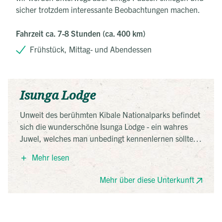
sicher trotzdem interessante Beobachtungen machen.
Fahrzeit ca. 7-8 Stunden (ca. 400 km)
Frühstück, Mittag- und Abendessen
Isunga Lodge
Unweit des berühmten Kibale Nationalparks befindet
sich die wunderschöne Isunga Lodge - ein wahres
Juwel, welches man unbedingt kennenlernen sollte.
Die Ausblicke über den Kibale Nationalpark bis hin
Mehr lesen
zum Queen-Elizabeth Nationalpark und dem
Ruwenzori Gebirge sind einfach atemberaubend und
Mehr über diese Unterkunft
werden Sie sicher so schnell nicht vergessen. Die
stilvoll eingerichteten Zimmer wurden mit einigem
Abstand zwischeneinander angelegt und gewähren
ein hohes Maß an Privatsphäre.