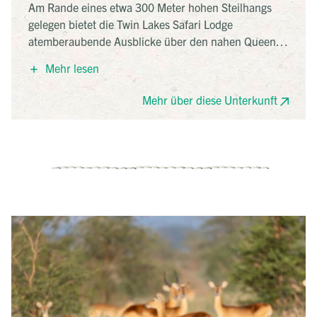
Am Rande eines etwa 300 Meter hohen Steilhangs
gelegen bietet die Twin Lakes Safari Lodge
atemberaubende Ausblicke über den nahen Queen-
Elizabeth Nationalpark sowie bis zum Lake Edward,
Mehr lesen
Lake George und sogar dem Ruwenzori Gebirge.
Der Außenpool lädt nicht nur zu einer kurzen
Mehr über diese Unterkunft
Erfrischung ein, sondern verwandelt sich abends
auch zum beleuchteten Highlight der Lodge. Jedes
der komfortablen Zimmer verfügt über eine
überdachte Veranda, von der Sie die
wunderschöne Aussicht genießen können.