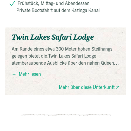
Frühstück, Mittag- und Abendessen
Private Bootsfahrt auf dem Kazinga Kanal
Twin Lakes Safari Lodge
Am Rande eines etwa 300 Meter hohen Steilhangs
gelegen bietet die Twin Lakes Safari Lodge
atemberaubende Ausblicke über den nahen Queen-
Elizabeth Nationalpark sowie bis zum Lake Edward,
Mehr lesen
Lake George und sogar dem Ruwenzori Gebirge.
Der Außenpool lädt nicht nur zu einer kurzen
Mehr über diese Unterkunft
Erfrischung ein, sondern verwandelt sich abends
auch zum beleuchteten Highlight der Lodge. Jedes
der komfortablen Zimmer verfügt über eine
überdachte Veranda, von der Sie die
wunderschöne Aussicht genießen können.