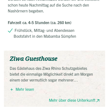
schon heute Nachmittag auf die Suche nach den
Nashörnern begeben.
Fahrzeit ca. 4-5 Stunden (ca. 260 km)
Frühstück, Mittag- und Abendessen
Bootsfahrt in den Mabamba Sümpfen
Ziwa Guesthouse
Das Gästehaus des Ziwa Rhino Schutzgebietes
bietet die einmalige Möglichkeit direkt am Morgen
einem oder vermutlich sogar mehrerer
Nashörnern zu begegnen. Nicht selten kommen die
Mehr lesen
seltenen Dickhäuter am frühen Morgen hier vorbei
und reinigen ihre Hörner an einem der Holzzäune
Mehr über diese Unterkunft
des Restaurants. Die Zimmer sind relativ einfach
gehalten, aber mit einem eigenen Badezimmer sowie