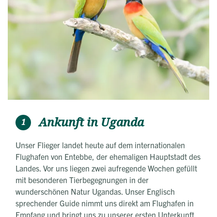
Schimpansen im Kibale Forest jeweils doppelt besuchen. Wir
werden also richtig auf Tuchfühlung mit unseren nächsten
Verwandten gehen – eine Erfahrung, die wir sicher so
schnell nicht vergessen werden!
Ankunft in Uganda
1
Unser Flieger landet heute auf dem internationalen
Flughafen von Entebbe, der ehemaligen Hauptstadt des
Landes. Vor uns liegen zwei aufregende Wochen gefüllt
mit besonderen Tierbegegnungen in der
wunderschönen Natur Ugandas. Unser Englisch
sprechender Guide nimmt uns direkt am Flughafen in
Empfang und bringt uns zu unserer ersten Unterkunft