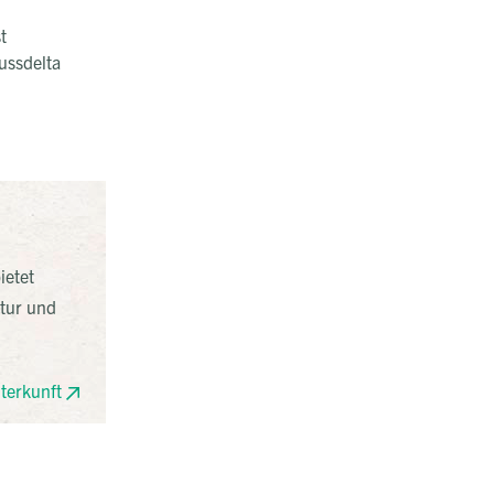
t
lussdelta
ietet
atur und
terkunft