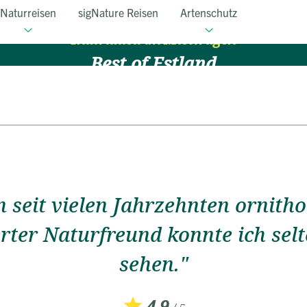
Naturreisen
sigNature Reisen
Artenschutz
Individuell im Mietwagen
Best of Estland
8 Tage
ab 1.690 EUR
Jeder Reisevorschlag ist flexibel anpassba
Überblick
Reiseverlauf
Bewertungen
Termine
FAQ
n seit vielen Jahrzehnten ornith
erter Naturfreund konnte ich sel
sehen."