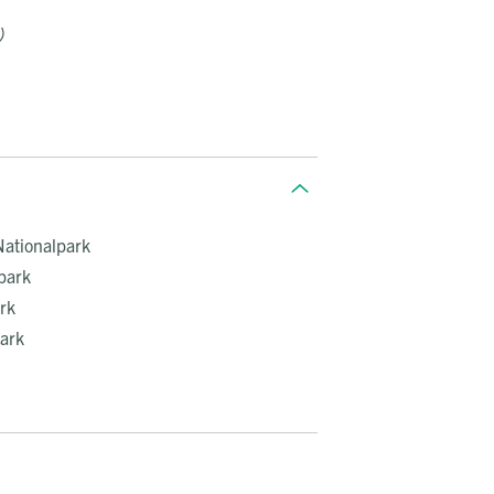
)
Nationalpark
park
rk
ark