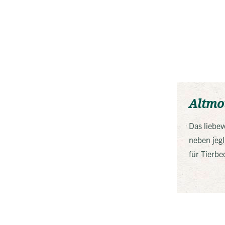
Altmo
Das liebev
neben jeg
für Tierb