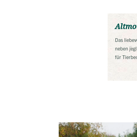
Altmo
Das liebev
neben jeg
für Tierb