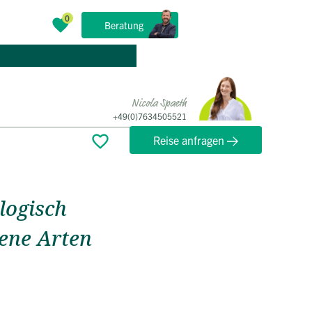
Beratung
r
Nicola Spaeth
+49(0)7634505521
Reise anfragen
ologisch
tene Arten