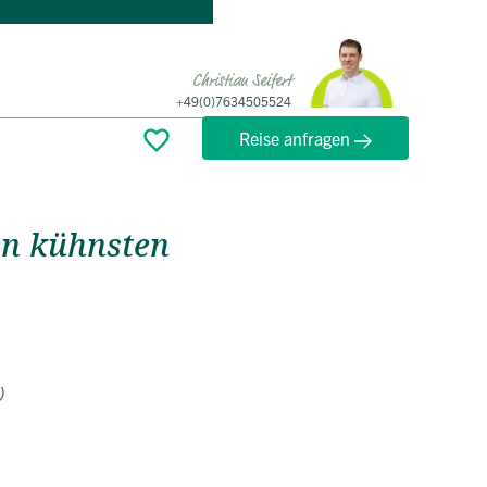
r
Christian Seifert
+49(0)7634505524
Reise anfragen
en kühnsten
)