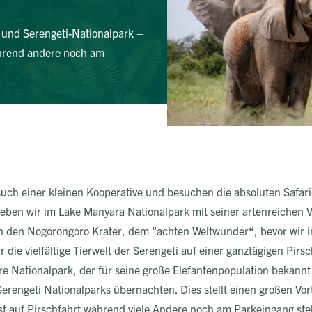
- und Serengeti-Nationalpark –
ährend andere noch am
such einer kleinen Kooperative und besuchen die absoluten Safa
eben wir im Lake Manyara Nationalpark mit seiner artenreichen V
ch den Nogorongoro Krater, dem "achten Weltwunder“, bevor wir i
 die vielfältige Tierwelt der Serengeti auf einer ganztägigen Pi
e Nationalpark, der für seine große Elefantenpopulation bekannt
rengeti Nationalparks übernachten. Dies stellt einen großen Vor
gst auf Pirschfahrt während viele Andere noch am Parkeingang st