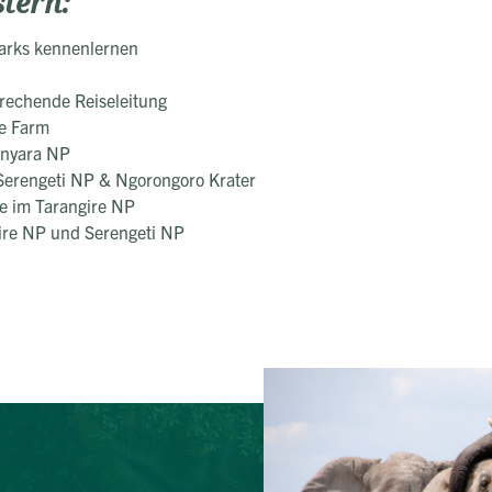
stern:
arks kennenlernen
prechende Reiseleitung
ne Farm
anyara NP
 Serengeti NP & Ngorongoro Krater
 im Tarangire NP
ire NP und Serengeti NP