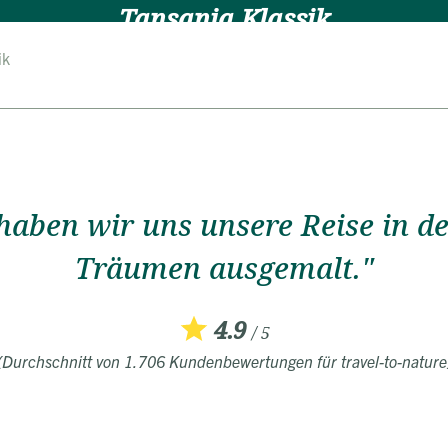
Tansania Klassik
ik
8 Tage
ab 2.590 EUR
Jeder Reisevorschlag ist flexibel anpassba
Überblick
Reiseverlauf
Bewertungen
Termine
FAQ
haben wir uns unsere Reise in d
Träumen ausgemalt."
4.9
/ 5
(Durchschnitt von 1.706 Kundenbewertungen für travel-to-nature