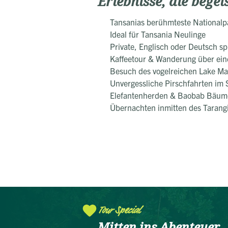
Erlebnisse, die begei
Tansanias berühmteste Nationalp
Ideal für Tansania Neulinge
Private, Englisch oder Deutsch s
Kaffeetour & Wanderung über ei
Besuch des vogelreichen Lake M
Unvergessliche Pirschfahrten im
Elefantenherden & Baobab Bäume
Übernachten inmitten des Tarang
Tour Special
Mitten ins Abenteuer