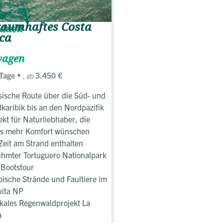
raumhaftes Costa
duell
ca
wagen
Tage
3.450 €
, ab
sische Route über die Süd- und
karibik bis an den Nordpazifik
ekt für Naturliebhaber, die
s mehr Komfort wünschen
 Zeit am Strand enthalten
hmter Tortuguero Nationalpark
. Bootstour
bische Strände und Faultiere im
ita NP
ikales Regenwaldprojekt La
a