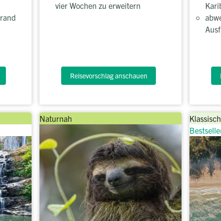
vier Wochen zu erweitern
Kari
trand
abwe
Ausf
Reisevorschlag anschauen
Naturnah
Klassisch
Bestselle