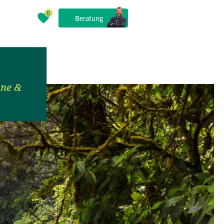
Beratung
ane &