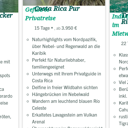
Costa Rica Pur
Geführte
cker
T
Indivi
Privatreise
Ri
im
15 Tage
3.950 €
, ab
Miet
Naturhighlights vom Nordpazifik,
22 
über Nebel- und Regenwald an die
Karibik
Klas
Perfekt für Naturliebhaber,
e mit
Nord
familiengeeignet
Perf
Unterwegs mit Ihrem Privatguide in
spots
etwa
Costa Rica
Viel
Delfine in freier Wildbahn sichten
ca
Berü
Hängebrücken im Nebelwald
erardo
inkl
Wandern am leuchtend blauen Río
eise
Kari
Celeste
Cahu
Erkaltetes Lavagestein am Vulkan
röten,
rust
Arenal
Tigr