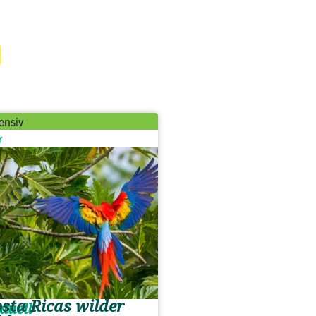
ensiv
r
sta Ricas wilder
duell