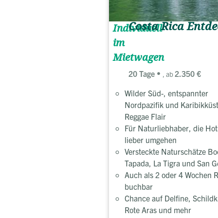
Costa Rica Entde
Individuell
im
Mietwagen
20 Tage
2.350 €
, ab
Wilder Süd-, entspannter
Nordpazifik und Karibikküst
Reggae Flair
Für Naturliebhaber, die Hot
lieber umgehen
Versteckte Naturschätze Bo
Tapada, La Tigra und San G
Auch als 2 oder 4 Wochen R
buchbar
Chance auf Delfine, Schildk
Rote Aras und mehr