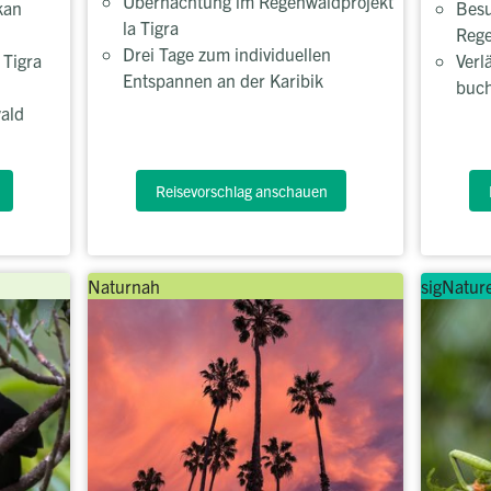
Übernachtung im Regenwaldprojekt
kan
Besu
la Tigra
Rege
Drei Tage zum individuellen
 Tigra
Verl
Entspannen an der Karibik
buc
ald
Reisevorschlag anschauen
Naturnah
sigNatur