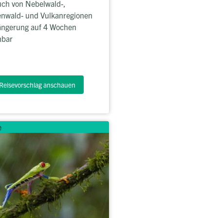
ch von Nebelwald-,
nwald- und Vulkanregionen
ängerung auf 4 Wochen
hbar
Reisevorschlag anschauen
e