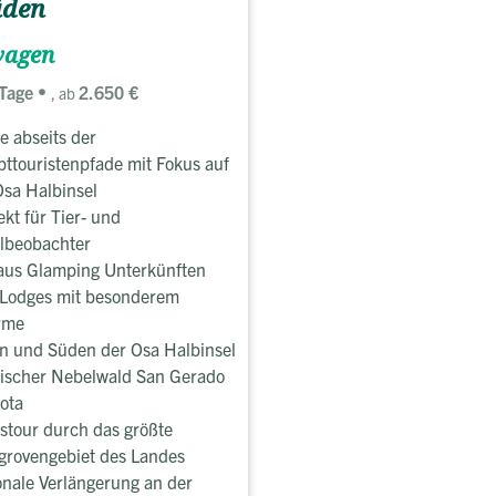
üden
wagen
Tage
2.650 €
, ab
e abseits der
ttouristenpfade mit Fokus auf
Osa Halbinsel
ekt für Tier- und
lbeobachter
aus Glamping Unterkünften
Lodges mit besonderem
rme
n und Süden der Osa Halbinsel
ischer Nebelwald San Gerado
ota
stour durch das größte
rovengebiet des Landes
onale Verlängerung an der