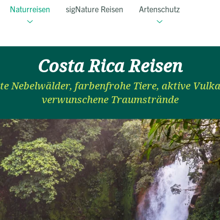
Naturreisen
sigNature Reisen
Artenschutz
Costa Rica Reisen
te Nebelwälder, farbenfrohe Tiere, aktive Vulk
verwunschene Traumstrände