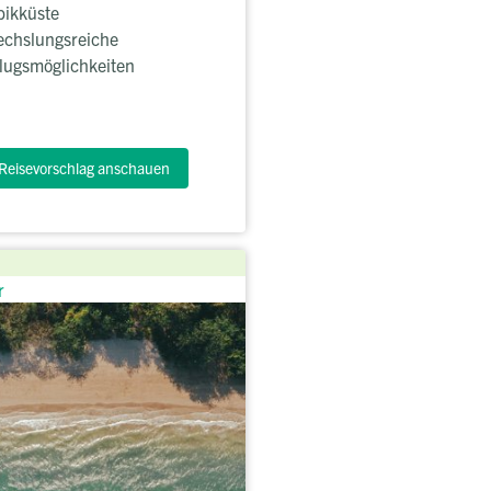
bikküste
chslungsreiche
lugsmöglichkeiten
Reisevorschlag anschauen
r