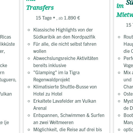
S
im
Transfers
Miet
15 Tage
1.890 €
, ab
15 
Klassische Highlights von der
 Ricas
Südkaribik an den Nordpazifik
Rout
fikküste
Für alle, die nicht selbst fahren
Haup
er,
wollen
die 
Abwechslungsreiche Aktivitäten
Perf
ücke
bereits inklusive
Voge
ern
"Glamping" im la Tigra
Mix 
tuguero,
Regenwaldprojekt
und 
Klimatisierte Shuttle-Busse von
Cha
Vulkan
Hotel zu Hotel
Oste
Erkaltete Lavafelder am Vulkan
Myst
Arenal
de D
Entspannen, Schwimmen & Surfen
Boot
e (je
an zwei Weltmeeren
Mang
Möglichkeit, die Reise auf drei bis
opti