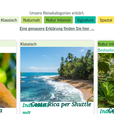
Unsere Reisekategorien erklärt:
Klassisch
Naturnah
Natur Intensiv
Signature
Spezial
Eine genauere Erklärung finden Sie hier
Klassisch
Natur int
Bestselle
Costa Rica per Shuttle
Individuell
a
Co
Indivi
mit