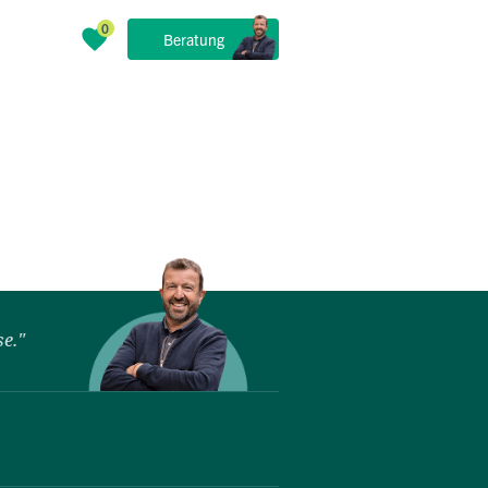
Beratung
se."