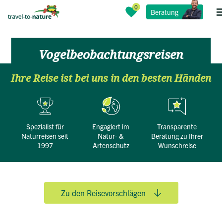
Beratung
Vogelbeobachtungsreisen
Kleine Gruppen für Ornithologen
Ihre Reise ist bei uns in den besten Händen
Spezialist für
engagiert im
transparente
Naturreisen seit
Natur- &
Beratung zu Ihrer
1997
Artenschutz
Wunschreise
Zu den Reisevorschlägen