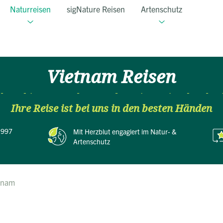
Naturreisen
sigNature Reisen
Artenschutz
Vietnam Reisen
long bis zum Mekong Delta: Eine Reise durch V
Ihre Reise ist bei uns in den besten Händen
atemberaubende Vielfalt
 1997
Mit Herzblut
engagiert im Natur- &
Artenschutz
tnam