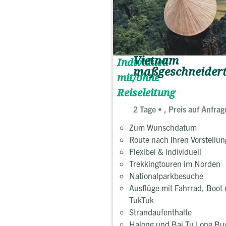
Vietnam
Individuell
maßgeschneider
mit/ohne
Reiseleitung
2 Tage
, Preis auf Anfrag
Zum Wunschdatum
Route nach Ihren Vorstellu
Flexibel & individuell
Trekkingtouren im Norden
Nationalparkbesuche
Ausflüge mit Fahrrad, Boot
TukTuk
Strandaufenthalte
Halong und Bai Tu Long Bu