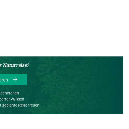
er Naturreise?
aren
 Recherchen
xperten-Wissen
kt geplante Reise freuen