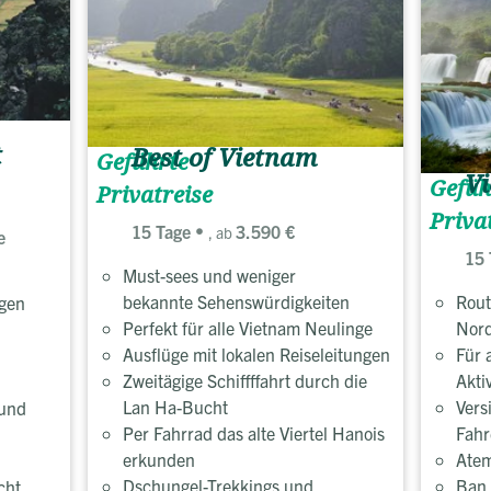
t
Best of Vietnam
Geführte
Vi
Gefüh
Privatreise
Priva
15 Tage
3.590 €
, ab
e
15 
Must-sees und weniger
bekannte Sehenswürdigkeiten
Rout
ngen
Perfekt für alle Vietnam Neulinge
Nor
Ausflüge mit lokalen Reiseleitungen
Für 
Zweitägige Schiffffahrt durch die
Akti
Lan Ha-Bucht
Vers
 und
Per Fahrrad das alte Viertel Hanois
Fahr
erkunden
Atem
Dschungel-Trekkings und
Ban 
cht