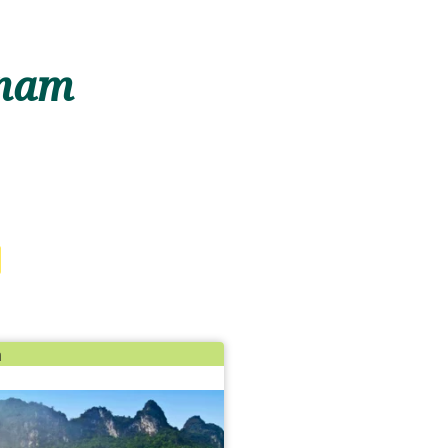
tnam
h