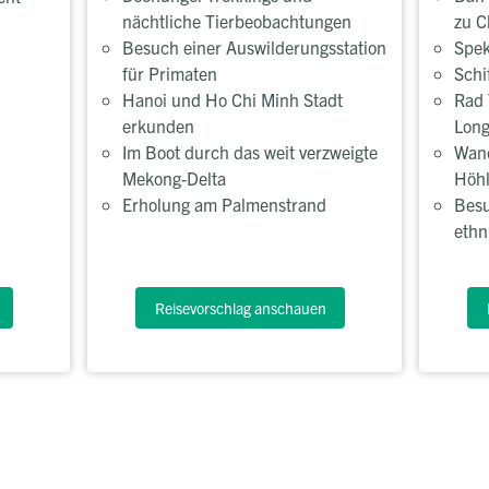
nächtliche Tierbeobachtungen
zu C
Besuch einer Auswilderungsstation
Spek
für Primaten
Schi
Hanoi und Ho Chi Minh Stadt
Rad 
erkunden
Long
Im Boot durch das weit verzweigte
Wan
Mekong-Delta
Höh
Erholung am Palmenstrand
Besu
ethn
Reisevorschlag anschauen