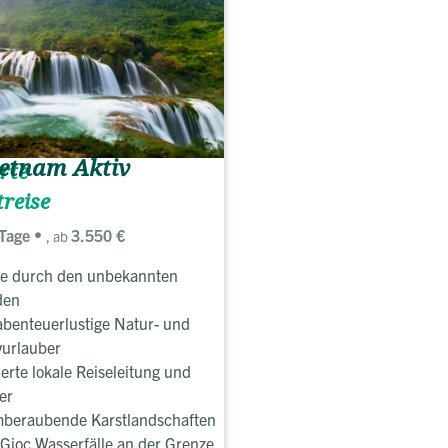
etnam Aktiv
rte
treise
Tage
3.550 €
, ab
e durch den unbekannten
den
abenteuerlustige Natur- und
vurlauber
ierte lokale Reiseleitung und
er
beraubende Karstlandschaften
Gioc Wasserfälle an der Grenze