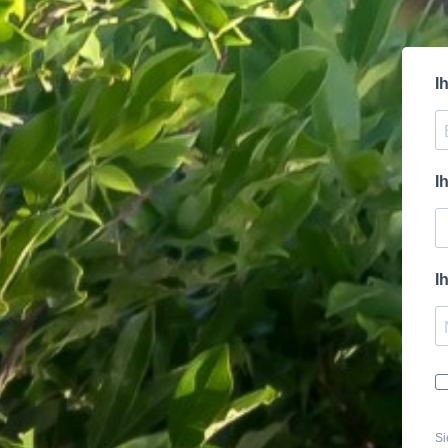
I
I
I
Si