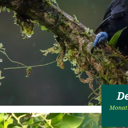
De
Monatl