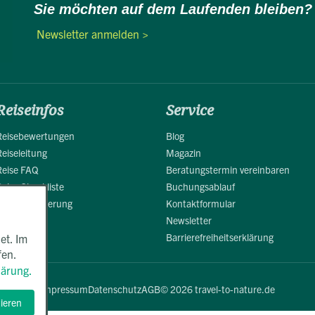
Sie möchten auf dem Laufenden bleiben?
Newsletter anmelden >
Reiseinfos
Service
Reisebewertungen
Blog
Reiseleitung
Magazin
Reise FAQ
Beratungstermin vereinbaren
Reise Checkliste
Buchungsablauf
Reiseversicherung
Kontaktformular
Newsletter
Barrierefreiheitserklärung
et. Im
fen.
lärung.
Impressum
Datenschutz
AGB
© 2026 travel-to-nature.de
tieren