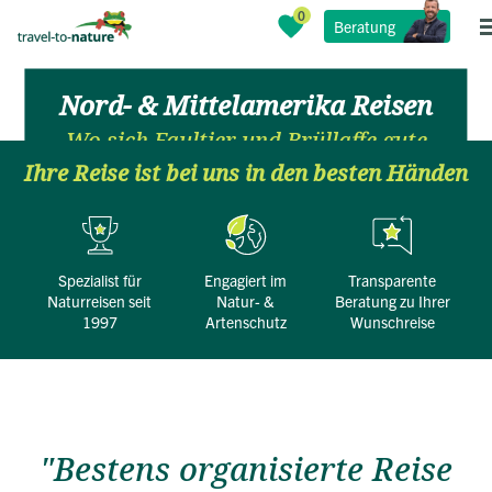
Beratung
Nord- & Mittelamerika Reisen
Wo sich Faultier und Brüllaffe gute
Nacht sagen
Ihre Reise ist bei uns in den besten Händen
Spezialist für
engagiert im
transparente
Naturreisen seit
Natur- &
Beratung zu Ihrer
1997
Artenschutz
Wunschreise
"Bestens organisierte Reise