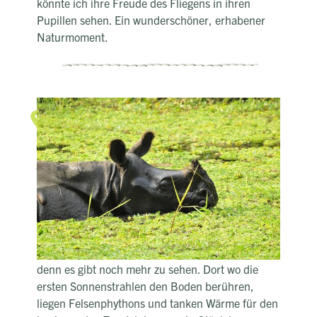
könnte ich ihre Freude des Fliegens in ihren
Pupillen sehen. Ein wunderschöner, erhabener
Naturmoment.
Dickhäuter
Panzernashörner im Chitwan-
Nationalpark
Frischer Wind streichelt mein Gesicht, während
ich und mein Guide im offenen Jeep das
Unterholz des Chitwan-Nationalparks fahren. Wie
ein Phantom taucht ein Sikahirsch aus dem
nebligen Unterholz vor mir auf. Wir fahren weiter,
denn es gibt noch mehr zu sehen. Dort wo die
ersten Sonnenstrahlen den Boden berühren,
liegen Felsenphythons und tanken Wärme für den