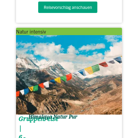
Reisevorschlag anschauen
Natur intensiv
Himalaya Natur Pur
Gruppenreise
|
6 -