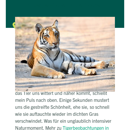
unvergesslichen Augenblicken
Wildnis
Tiger im
Bardia Nationalpark
Ich befinde mich im Trampelpfad eines
Panzernashorns, inmitten meterhoher
Elefantengräser. In der Ferne klopfen
Puderspechte, die größten Vögel ihrer Art an
abgestorbene Baumriesen. Auf einmal packt mein
Guide meinen Arm und flüstert leise "Tiger".
Tatsächlich: Am anderen Flussufer steht er! Als
das Tier uns wittert und näher kommt, schießt
mein Puls nach oben. Einige Sekunden mustert
uns die gestreifte Schönheit, ehe sie, so schnell
wie sie auftauchte wieder im dichten Gras
verschwindet. Was für ein unglaublich intensiver
Naturmoment. Mehr zu
Tigerbeobachtungen in