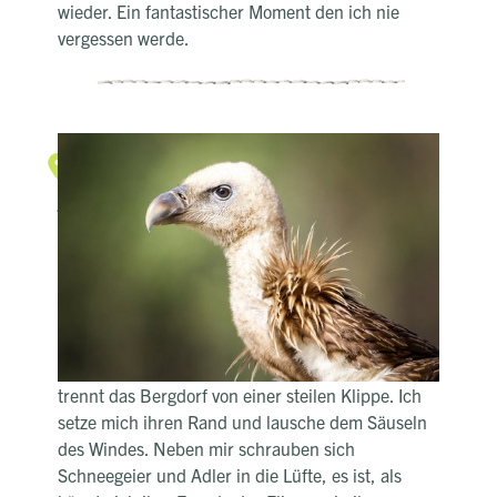
wieder. Ein fantastischer Moment den ich nie
vergessen werde.
Die Vogelwelt Nepals
Die Geier und Adler Narayansthans
Der Weg zum Bergdorf Naraynansthan führt mich
zunächst über eine schmale Hängebrücke.
Danach geht es etliche Stufen hinaufsteige,
ständig begleitet von einem umwerfenden
Panorama auf das Himalaya und die umliegenden
Reisterrassen. Geschafft! Ein kleiner Kiefernwald
trennt das Bergdorf von einer steilen Klippe. Ich
setze mich ihren Rand und lausche dem Säuseln
des Windes. Neben mir schrauben sich
Schneegeier und Adler in die Lüfte, es ist, als