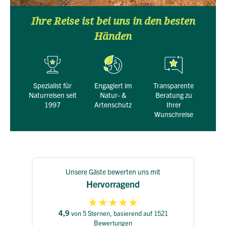
Ihre Reise ist bei uns in den besten
Händen
Spezialist für
engagiert im
transparente
Naturreisen seit
Natur- &
Beratung zu
1997
Artenschutz
Ihrer
Wunschreise
Unsere Gäste bewerten uns mit
Hervorragend
★
★
★
★
★
4,9
von 5 Sternen, basierend auf 1521
Bewertungen