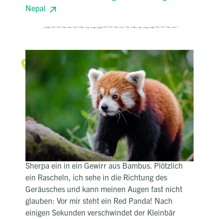
Nepal
Seltenheiten
Der Red Panda
Immer höher führt mich der Weg aus riesigen,
moosbewachsenen Steinstufen. Zu Beginn
passiere ich walnussbaumgroße Rhododendren,
die hier ganze Wälder bilden und deren Blüten
einen herrlichen Farbklecks in die verschneite
Landschaft zaubern. Dann tauchen ich und mein
Sherpa ein in ein Gewirr aus Bambus. Plötzlich
ein Rascheln, ich sehe in die Richtung des
Geräusches und kann meinen Augen fast nicht
glauben: Vor mir steht ein Red Panda! Nach
einigen Sekunden verschwindet der Kleinbär