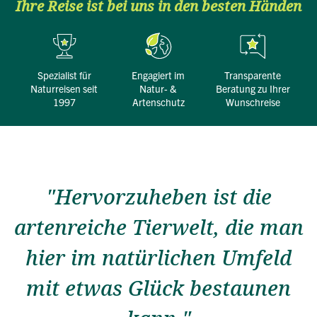
Ihre Reise ist bei uns in den besten Händen
Spezialist für
engagiert im
transparente
Naturreisen seit
Natur- &
Beratung zu Ihrer
1997
Artenschutz
Wunschreise
"Hervorzuheben ist die
artenreiche Tierwelt, die man
hier im natürlichen Umfeld
mit etwas Glück bestaunen