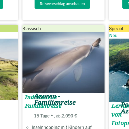
Reisevorschlag anschauen
Klassisch
Spezial
Neu
Azoren -
Individuelle
Familienreise
Po
Lerne
Familienreise
Az
von
15 Tage
2.090 €
, ab
Fotopr
Inselnhopping mit Kindern auf