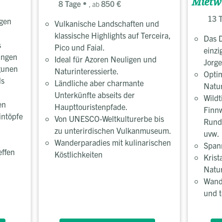
Mietw
8 Tage
850 €
, ab
13 
ngen
Vulkanische Landschaften und
klassische Highlights auf Terceira,
Das D
s
Pico und Faial.
einzi
ungen
Ideal für Azoren Neuligen und
Jorge
gunen
Naturinteressierte.
Optim
ls
Ländliche aber charmante
Natur
Unterkünfte abseits der
Wildt
en
Haupttouristenpfade.
Finnw
intöpfe
Von UNESCO-Weltkulturerbe bis
Rundk
zu unterirdischen Vulkanmuseum.
uvw.
Wanderparadies mit kulinarischen
Spann
effen
Köstlichkeiten
Krist
Natu
Wand
und t