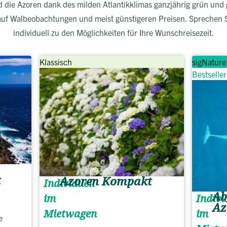
d die Azoren dank des milden Atlantikklimas ganzjährig grün und 
 Walbeobachtungen und meist günstigeren Preisen. Sprechen Si
individuell zu den Möglichkeiten für Ihre Wunschreisezeit.
Klassisch
sigNature
Bestseller
t
Azoren Kompakt
Individuell
Ab
Indivi
im
Az
im
Mietwagen
e