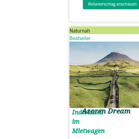
Reisevorschlag anschauen
Naturnah
Bestseller
Azoren Dream
Individuell
im
Mietwagen