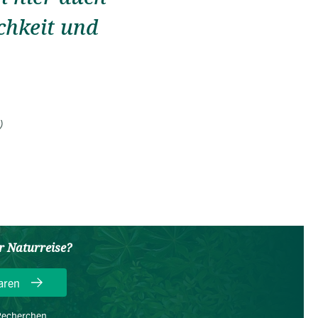
chkeit und
)
er Naturreise?
aren
 Recherchen