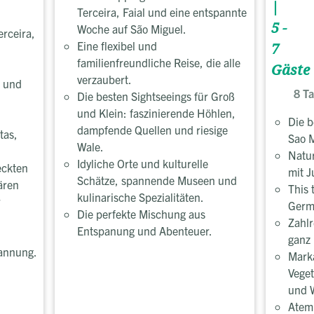
|
Terceira, Faial und eine entspannte
5 -
Woche auf São Miguel.
rceira,
Eine flexibel und
7
familienfreundliche Reise, die alle
Gäste
verzaubert.
r und
8 T
Die besten Sightseeings für Groß
und Klein: faszinierende Höhlen,
Die b
dampfende Quellen und riesige
tas,
Sao 
Wale.
Natur
Idyliche Orte und kulturelle
eckten
mit J
Schätze, spannende Museen und
ären
This 
kulinarische Spezialitäten.
r
Germ
Die perfekte Mischung aus
Zahlr
Entspanung und Abenteuer.
ganz 
annung.
Marka
Veget
und W
Atem