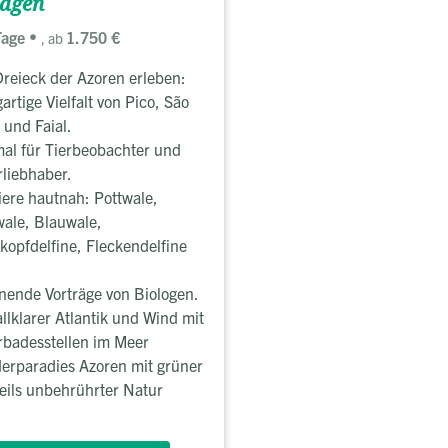
agen
Tage
1.750 €
, ab
reieck der Azoren erleben:
gartige Vielfalt von Pico, São
 und Faial.
al für Tierbeobachter und
liebhaber.
iere hautnah: Pottwale,
ale, Blauwale,
opfdelfine, Fleckendelfine
ende Vorträge von Biologen.
allklarer Atlantik und Wind mit
rbadesstellen im Meer
erparadies Azoren mit grüner
eils unbehrührter Natur