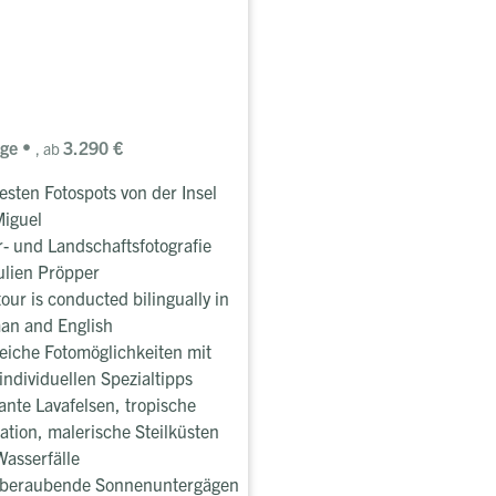
age
3.290 €
, ab
esten Fotospots von der Insel
Miguel
- und Landschaftsfotografie
ulien Pröpper
tour is conducted bilingually in
an and English
eiche Fotomöglichkeiten mit
individuellen Spezialtipps
nte Lavafelsen, tropische
ation, malerische Steilküsten
asserfälle
beraubende Sonnenuntergägen