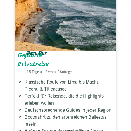
Peru Pur
Geführte
Privatreise
15 Tage
, Preis auf Anfrage
Klassische Route von Lima bis Machu
Picchu & Titicacasee
Perfekt für Reisende, die die Highlights
erleben wollen
Deutschsprechende Guides in jeder Region
Bootsfahrt zu den artenreichen Ballestas
Inseln
Auf den Spuren der mysteriösen Nazca-