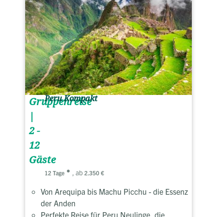
Peru Kompakt
Gruppenreise
|
2 -
12
Gäste
, ab
12 Tage
2.350 €
Von Arequipa bis Machu Picchu - die Essenz
der Anden
Perfekte Reise für Peru Neulinge, die