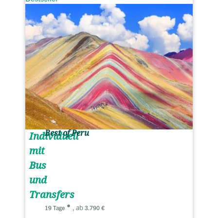
Best of Peru
Individuell
mit
Bus
und
Transfers
, ab
19 Tage
3.790 €