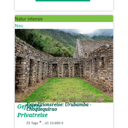
Natur intensiv
Neu
Expeditionsreise: Urubamba -
Geführte
Choquequirao
Privatreise
, ab
25 Tage
10.690 €