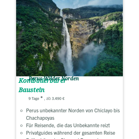
Perus Wilder Norden
Kombinierbarer
Baustein
, ab
9 Tage
3.490 €
Perus unbekannter Norden von Chiclayo bis
Chachapoyas
Für Reisende, die das Unbekannte reizt
Privatguides während der gesamten Reise