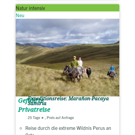
Natur intensiv
Neu
Expeditionsreise: Marañon-Pacaya
Geführte
Samiria
Privatreise
25 Tage
, Preis auf Anfrage
Reise durch die extreme Wildnis Perus an
Orte