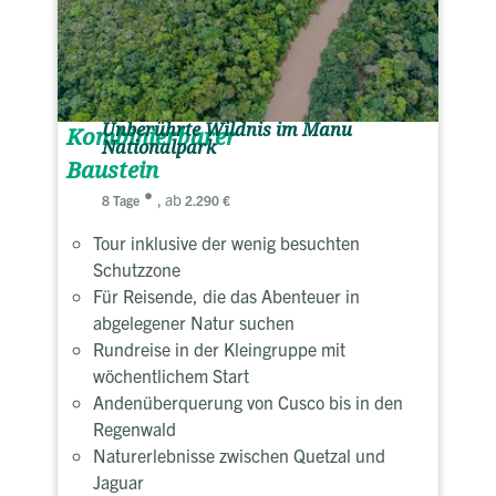
Unberührte Wildnis im Manu
Kombinierbarer
Nationalpark
Baustein
, ab
8 Tage
2.290 €
Tour inklusive der wenig besuchten
Schutzzone
Für Reisende, die das Abenteuer in
abgelegener Natur suchen
Rundreise in der Kleingruppe mit
wöchentlichem Start
Andenüberquerung von Cusco bis in den
Regenwald
Naturerlebnisse zwischen Quetzal und
Jaguar