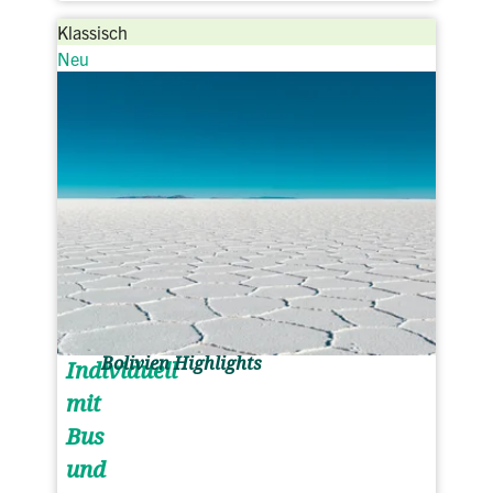
Klassisch
Neu
Bolivien Highlights
Individuell
mit
Bus
und