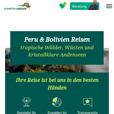
Beratung
Peru & Bolivien Reisen
tropische Wälder, Wüsten und
kristallklare Andenseen
Ihre Reise ist bei uns in den besten
Händen
Spezialist für
engagiert im
transparente