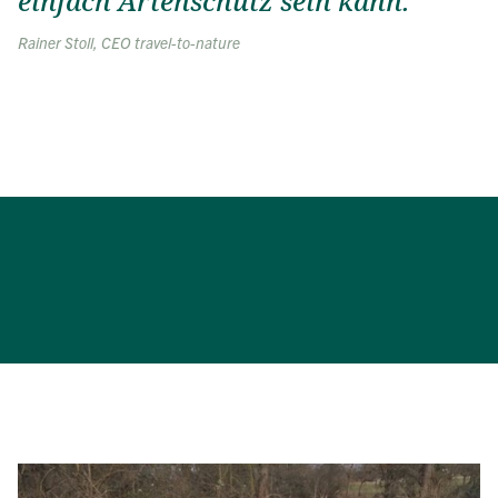
einfach Artenschutz sein kann.
Rainer Stoll, CEO travel-to-nature
Mit dem NABU an der Seite Gutes
tun
Hand in Hand für den Artenschutz