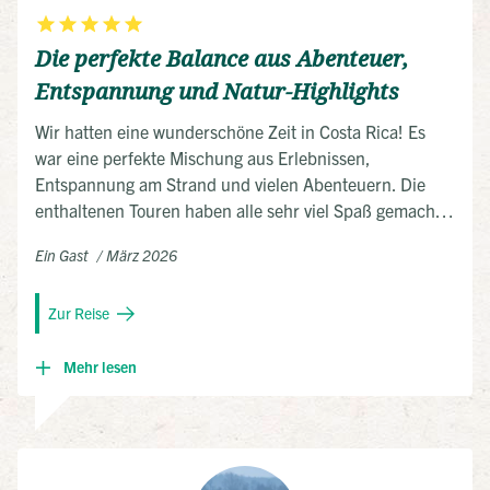
Die perfekte Balance aus Abenteuer,
Entspannung und Natur-Highlights
Wir hatten eine wunderschöne Zeit in Costa Rica! Es
war eine perfekte Mischung aus Erlebnissen,
Entspannung am Strand und vielen Abenteuern. Die
enthaltenen Touren haben alle sehr viel Spaß gemacht.
Unser Highlight war die Übernachtung in La Tigra
Ein Gast
März 2026
mitten in wunderschöner Natur. Die Transporte per
Shuttle waren bequem und sehr gut organisiert, so
Zur Reise
konnten wir den Urlaub rundum genießen. Wir freuen
uns schon auf die nächste Reise!
Mehr lesen