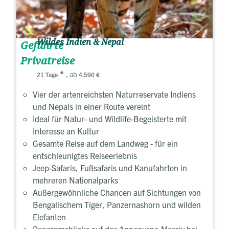
Wildes Indien & Nepal
Geführte
Privatreise
, ab
21 Tage
4.590 €
Vier der artenreichsten Naturreservate Indiens
und Nepals in einer Route vereint
Ideal für Natur- und Wildlife-Begeisterte mit
Interesse an Kultur
Gesamte Reise auf dem Landweg - für ein
entschleunigtes Reiseerlebnis
Jeep-Safaris, Fußsafaris und Kanufahrten in
mehreren Nationalparks
Außergewöhnliche Chancen auf Sichtungen von
Bengalischem Tiger, Panzernashorn und wilden
Elefanten
Panoramablicke auf das Annapurna-Massiv bei