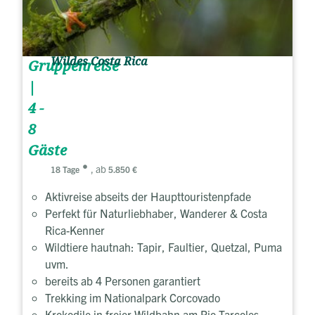
Wildes Costa Rica
Gruppenreise
|
4 -
8
Gäste
, ab
18 Tage
5.850 €
Aktivreise abseits der Haupttouristenpfade
Perfekt für Naturliebhaber, Wanderer & Costa
Rica-Kenner
Wildtiere hautnah: Tapir, Faultier, Quetzal, Puma
uvm.
bereits ab 4 Personen garantiert
Trekking im Nationalpark Corcovado
Krokodile in freier Wildbahn am Rio Tarcoles