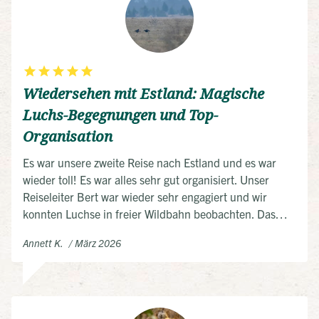
Wiedersehen mit Estland: Magische
Luchs-Begegnungen und Top-
Organisation
Es war unsere zweite Reise nach Estland und es war
wieder toll! Es war alles sehr gut organisiert. Unser
Reiseleiter Bert war wieder sehr engagiert und wir
konnten Luchse in freier Wildbahn beobachten. Das
eindrückliche Erlebnis werden wir nie vergessen. Die
Annett K.
März 2026
Hotels waren sehr gut ausgesucht und vegane/veggie
Küche war kein Problen. Besonders begeistert waren
wir vom Matsalu Nationalpark. Estland ist immer eine
Reise wert, es ist sicher nicht unser letzter Besuch
gewesen.