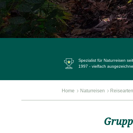
Spezialist für Naturreisen seit
1997
- vielfach ausgezeichne
Home
Naturreisen
Reisearte
Beliebteste Länder
Alle G
Gruppe