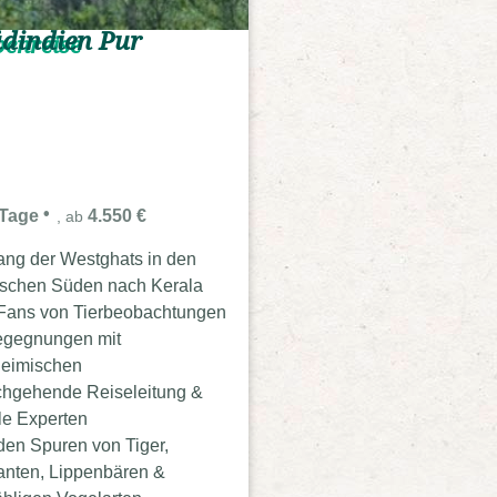
dindien Pur
enreise
 Tage
4.550 €
, ab
ang der Westghats in den
ischen Süden nach Kerala
Fans von Tierbeobachtungen
egegnungen mit
heimischen
hgehende Reiseleitung &
le Experten
den Spuren von Tiger,
anten, Lippenbären &