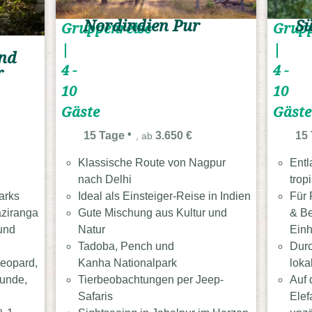
Nordindien Pur
Sü
Gruppenreise
Grupp
|
|
und
4 -
4 -
r
10
10
Gäste
Gäste
15 Tage
3.650 €
15
, ab
Klassische Route von Nagpur
Entl
nach Delhi
trop
arks
Ideal als Einsteiger-Reise in Indien
Für 
ziranga
Gute Mischung aus Kultur und
& B
 und
Natur
Ein
Tadoba, Pench und
Durc
Leopard,
Kanha Nationalpark
loka
hunde,
Tierbeobachtungen per Jeep-
Auf 
Safaris
Elef