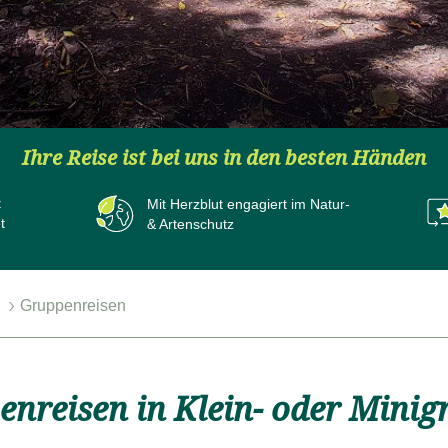
Ihre Reise ist bei uns in den besten Händen
Mit Herzblut
engagiert im Natur-
t
& Artenschutz
n
Gruppenreisen
ruppenreisen
Kundenbewertungen - Gruppenreisen
FAQ's
nreisen in Klein- oder Mini