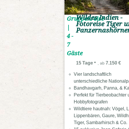
Wildes Indien -
Gruppenreise
Fotoreise Tiger 
|
Panzernashörne
4 -
7
Gäste
15 Tage
7.150 €
, ab
Vier landschaftlich
unterschiedliche Nationalp
Bandhavgarh, Panna, & Ka
Perfekt für Tierbeobachter
Hobbyfotografen
Wildtiere hautnah: Vögel, 
Lippenbären, Gaure, Wild
Tiger, Sambarhirsch & Co.