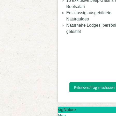
15 exklusive Jeep-Safaris 
Bootsafari
Erstklassig ausgebildete
Naturguides
Naturnahe Lodges, persönl
getestet
Reisevorschlag anschauen
sigNature
Neu