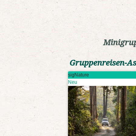
Minigrup
Gruppenreisen-As
sigNature
Neu