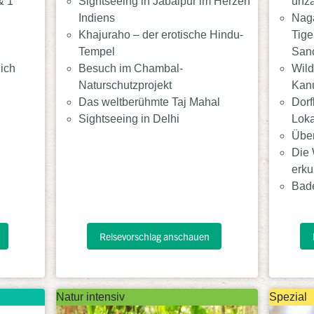
& 1
Sightseeing in Jabalpur im Herzen
unzä
Indiens
Nag
Khajuraho – der erotische Hindu-
Tige
Tempel
Sanc
ich
Besuch im Chambal-
Wild
Naturschutzprojekt
Kan
Das weltberühmte Taj Mahal
Dorf
Sightseeing in Delhi
Loka
Über
Die 
erk
Bade
Reisevorschlag anschauen
Natur intensiv
Spezial