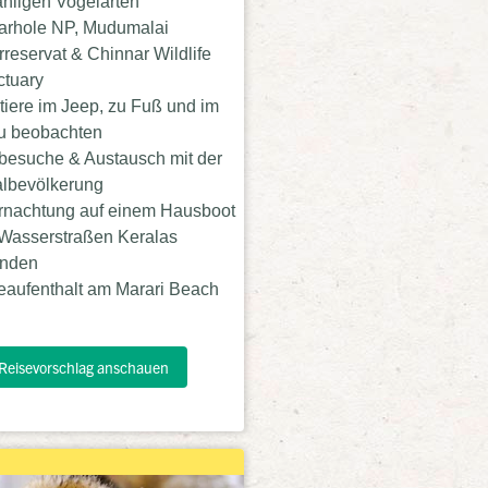
hligen Vogelarten
arhole NP, Mudumalai
rreservat & Chinnar Wildlife
tuary
tiere im Jeep, zu Fuß und im
u beobachten
besuche & Austausch mit der
lbevölkerung
nachtung auf einem Hausboot
Wasserstraßen Keralas
unden
aufenthalt am Marari Beach
Reisevorschlag anschauen