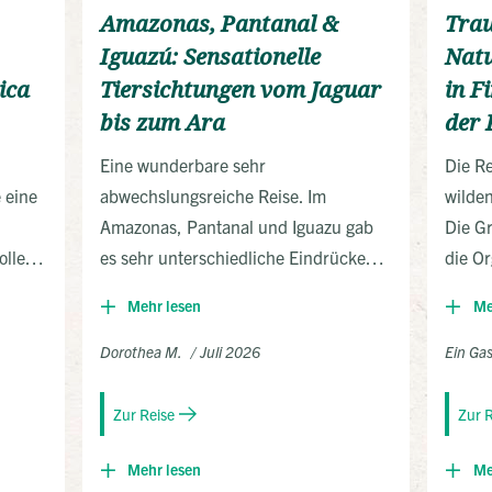
Amazonas, Pantanal &
Trau
Iguazú: Sensationelle
Natu
ica
Tiersichtungen vom Jaguar
in F
bis zum Ara
der
Eine wunderbare sehr
Die Re
e eine
abwechslungsreiche Reise. Im
wilde
Amazonas, Pantanal und Iguazu gab
Die G
ollen
es sehr unterschiedliche Eindrücke
die Or
und Erlebnisse. Wunderschöne Vögel
der g
Mehr lesen
Me
(Aras und Tekuane u.v.m.), Kaimane,
Fotogu
Ameisenbären, Tapire und sogar ein
Aufna
Dorothea M.
Juli 2026
Ein Ga
Jaguar wurden gesichtet- das war
Vielf
fantastisch. Durch vielen Ausflüge
waren
Zur Reise
Zur 
zum Sonnenaufgang und -untergang,
Verpf
Mehr lesen
Me
Tagestouren mit Jeeps bzw. Booten
absol