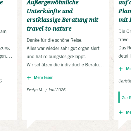
e
Außergewöhnliche
auf 
unden
Gedan
Unterkünfte und
Pla
 Wohl
die Ha
erstklassige Beratung mit
mit 
warmes
sind g
travel-to-nature
hat un
eam,
Die Or
 sich
Parks
travel
Danke für die schöne Reise.
Hides
entsp
tzung
Das R
Alles war wieder sehr gut organisiert
 Säfte
gefüt
gen.
detail
und hat reibungslos geklappt.
r
immer 
wieder
zahlr
Wir schätzen die individuelle Beratung
Me
nd
Komme
alles,
Insel.
und die außergewöhnlichen
Mehr lesen
d im
"Afric
ten.
alle 
Unterkünfte, die wir sicher nicht ohne
6
Christi
 nett
als A
war
Toure
travel-to-nature gefunden hätten.
Evelyn M.
Juni 2026
unser
t mit
abgew
Zur 
liebev
 sehr
Unter
f man
deuts
Me
Erwar
g ist
durfte
Landh
e aber
noch 
Faial 