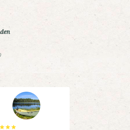
nden
)