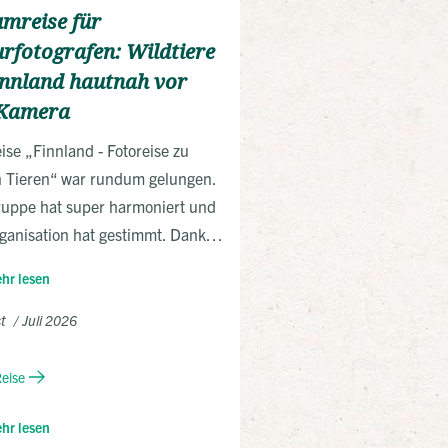
mreise für
rfotografen: Wildtiere
innland hautnah vor
 Kamera
ise „Finnland - Fotoreise zu
n Tieren“ war rundum gelungen.
ruppe hat super harmoniert und
ganisation hat gestimmt. Dank
uten Unterstützung durch den
hr lesen
ide konnten wir erstklassige
hmen von Bären, Wölfen und
st
Juli 2026
raß machen. Die Unterkünfte
 zweckmäßig und gemütlich, die
Reise
legung durchgehend gut. Eine
hr lesen
ut empfehlenswerte Tour für