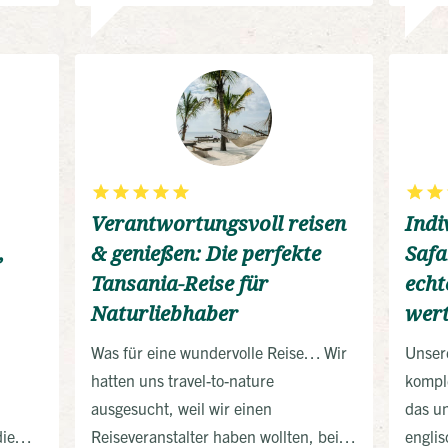
und auch Nachtwanderungen gab es
Natur
viele Möglichkeiten die reiche Tier-
und Pflanzenwelt zu erfahren.
Verantwortungsvoll reisen
Indi
,
& genießen: Die perfekte
Safa
Tansania-Reise für
echt
Naturliebhaber
wert
Was für eine wundervolle Reise… Wir
Unser
hatten uns travel-to-nature
komple
ausgesucht, weil wir einen
das u
die
Reiseveranstalter haben wollten, bei
englis