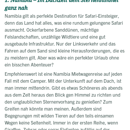
1. Namibia – Im Dachzelt dem Sternenhimmel
ganz nah
Namibia gilt als perfekte Destination für Safari-Einsteiger,
denn das Land hat alles, was eine rundum gelungene Safari
ausmacht. Ockerfarbene Sanddünen, mächtige
Felslandschaften, unzählige Wildtiere und eine gut
ausgebaute Infrastruktur. Nur der Linksverkehr und das
Fahren auf dem Sand sind kleine Herausforderungen, die es
zu meistern gilt. Aber was wäre ein perfekter Urlaub ohne
ein bisschen Abenteuer?
Empfehlenswert ist eine Namibia Mietwagenreise auf jeden
Fall mit dem Camper. Mit der Unterkunft auf dem Dach, ist
man immer mittendrin. Gibt es etwas Schöneres als abends
aus dem Zelt heraus den Blick gen Himmel zu richten und
den unglaublichen Sternenvorhang zu genießen? Zum
Greifen nah könnte man meinen. Außerdem sind
Begegnungen mit wilden Tieren auf den teils einsamen
Wegen keine Seltenheit. Immer in der ersten Reihe, wenn
Giraffen, Zebras oder sogar Elefanten zufällig auf der