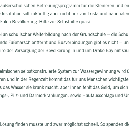
em außerschulischen Betreuungsprogramm für die Kleineren und 
nstitution soll zukünftig aber nicht nur von Trista und nationalen
kalen Bevölkerung. Hilfe zur Selbsthilfe quasi.
 an schulischer Weiterbildung nach der Grundschule – die Schul
unde Fußmarsch entfernt und Busverbindungen gibt es nicht – un
iro der Versorgung der Bevölkerung in und um Drake Bay mit sa
eimischen selbstkonstruierte System zur Wassergewinnung wird üb
iren und in der Regenzeit kommt das für uns Menschen wichtigste 
s das Wasser sie krank macht, aber ihnen fehlt das Geld, um sich
ngs-, Pilz- und Darmerkrankungen, sowie Hautausschläge und Unt
ine Lösung finden musste und zwar möglichst schnell. So spenden 