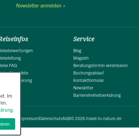
Newsletter anmelden >
Reiseinfos
Service
Reisebewertungen
Blog
Reiseleitung
Magazin
Reise FAQ
Beratungstermin vereinbaren
Reise Checkliste
Buchungsablauf
Reiseversicherung
Kontaktformular
Newsletter
Barrierefreiheitserklärung
et. Im
fen.
lärung.
Impressum
Datenschutz
AGB
© 2026 travel-to-nature.de
tieren