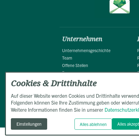
Unternehmen
Unternehmensgeschichte
Team
Offene Stellen
Presse
Partner
Cookies & Drittinhalte
Auf dieser Website werden Cookies und Drittinhalte verwend
Folgenden können Sie Ihre Zustimmung geben oder widerru
Weitere Informationen finden Sie in unserer
Datenschutzerk
Einstellungen
Alles akzep
Alles ablehnen