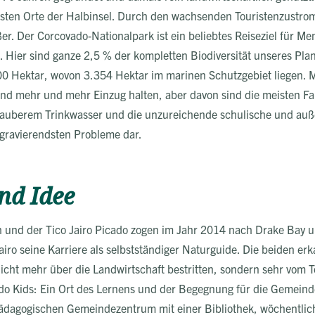
chsten Orte der Halbinsel. Durch den wachsenden Touristenzustrom
 Der Corcovado-Nationalpark ist ein beliebtes Reiseziel für Mens
. Hier sind ganze 2,5 % der kompletten Biodiversität unseres Pla
00 Hektar, wovon 3.354 Hektar im marinen Schutzgebiet liegen.
d mehr und mehr Einzug halten, aber davon sind die meisten Fam
 sauberem Trinkwasser und die unzureichende schulische und au
 gravierendsten Probleme dar.
nd Idee
h und der Tico Jairo Picado zogen im Jahr 2014 nach Drake Bay u
iro seine Karriere als selbstständiger Naturguide. Die beiden er
nicht mehr über die Landwirtschaft bestritten, sondern sehr vom T
do Kids: Ein Ort des Lernens und der Begegnung für die Gemeinde
ädagogischen Gemeindezentrum mit einer Bibliothek, wöchentli