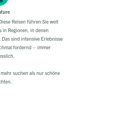
ature
Diese Reisen führen Sie weit
s in Regionen, in denen
 Das sind intensive Erlebnisse
nchmal fordernd – immer
sslich.
e mehr suchen als nur schöne
chten.
r