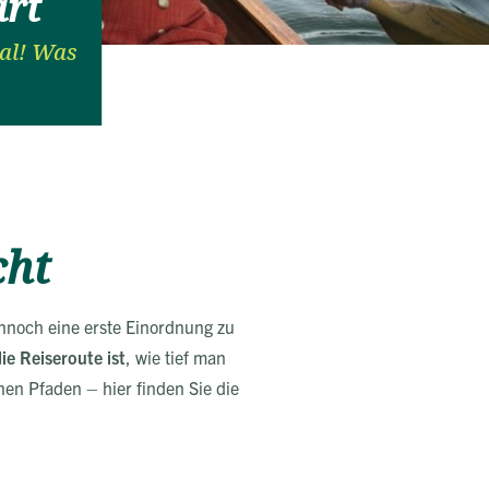
ärt
ial! Was
cht
ennoch eine erste Einordnung zu
e Reiseroute ist
, wie tief man
nen Pfaden – hier finden Sie die