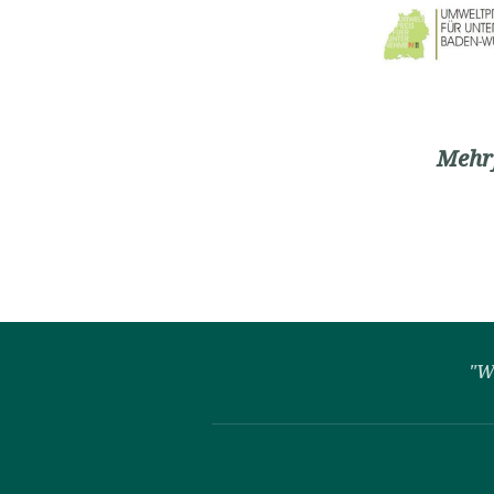
Mehrf
"W