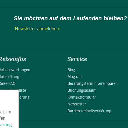
Sie möchten auf dem Laufenden bleiben?
Newsletter anmelden >
Reiseinfos
Service
Reisebewertungen
Blog
Reiseleitung
Magazin
Reise FAQ
Beratungstermin vereinbaren
Reise Checkliste
Buchungsablauf
Reiseversicherung
Kontaktformular
Newsletter
Barrierefreiheitserklärung
et. Im
fen.
lärung.