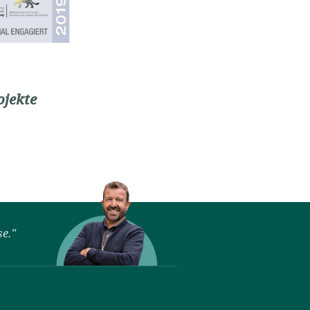
ojekte
se."