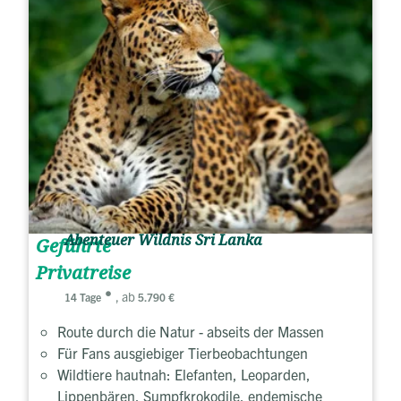
Abenteuer Wildnis Sri Lanka
Geführte
Privatreise
, ab
14 Tage
5.790 €
Route durch die Natur - abseits der Massen
Für Fans ausgiebiger Tierbeobachtungen
Wildtiere hautnah: Elefanten, Leoparden,
Lippenbären, Sumpfkrokodile, endemische