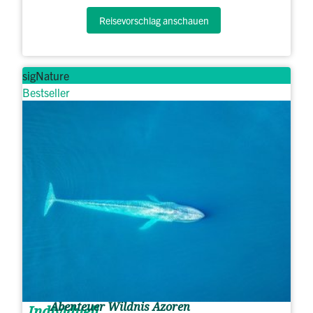
Reisevorschlag anschauen
sigNature
Bestseller
Abenteuer Wildnis Azoren
Individuell