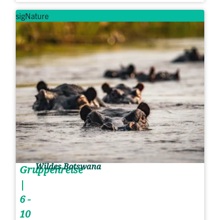
sigNature
Wildes Botswana
Gruppenreise
|
6 -
10