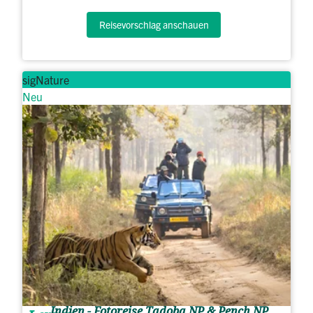
Reisevorschlag anschauen
sigNature
Neu
Indien - Fotoreise Tadoba NP & Pench NP