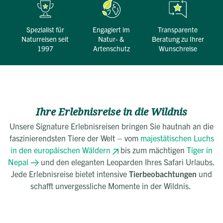
Spezialist für
engagiert im
transparente
Naturreisen seit
Natur- &
Beratung zu Ihrer
1997
Artenschutz
Wunschreise
Ihre Erlebnisreise in die Wildnis
Unsere Signature Erlebnisreisen bringen Sie hautnah an die
faszinierendsten Tiere der Welt – vom
majestätischen Luchs
in den europäischen Wäldern
bis zum mächtigen
Tiger in
Nepal
und den eleganten Leoparden Ihres Safari Urlaubs.
Jede Erlebnisreise bietet intensive
Tierbeobachtungen
und
schafft unvergessliche Momente in der Wildnis.