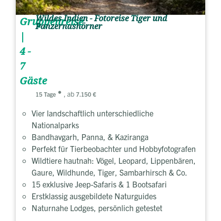
Wildes Indien - Fotoreise Tiger und
Gruppenreise
Panzernashörner
|
4 -
7
Gäste
, ab
15 Tage
7.150 €
Vier landschaftlich unterschiedliche
Nationalparks
Bandhavgarh, Panna, & Kaziranga
Perfekt für Tierbeobachter und Hobbyfotografen
Wildtiere hautnah: Vögel, Leopard, Lippenbären,
Gaure, Wildhunde, Tiger, Sambarhirsch & Co.
15 exklusive Jeep-Safaris & 1 Bootsafari
Erstklassig ausgebildete Naturguides
Naturnahe Lodges, persönlich getestet