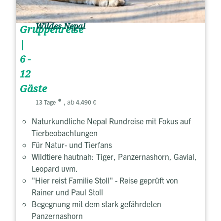
Wildes Nepal
Gruppenreise
|
6 -
12
Gäste
, ab
13 Tage
4.490 €
Naturkundliche Nepal Rundreise mit Fokus auf
Tierbeobachtungen
Für Natur- und Tierfans
Wildtiere hautnah: Tiger, Panzernashorn, Gavial,
Leopard uvm.
"Hier reist Familie Stoll" - Reise geprüft von
Rainer und Paul Stoll
Begegnung mit dem stark gefährdeten
Panzernashorn