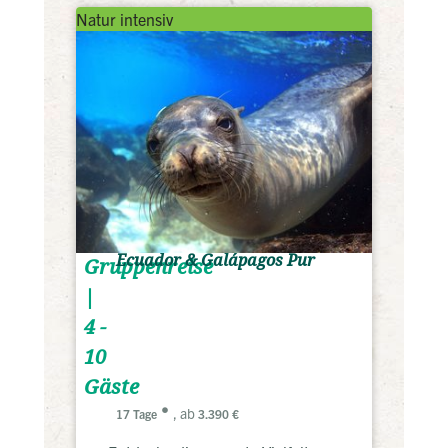
Natur intensiv
Ecuador & Galápagos Pur
Gruppenreise
|
4 -
10
Gäste
, ab
17 Tage
3.390 €