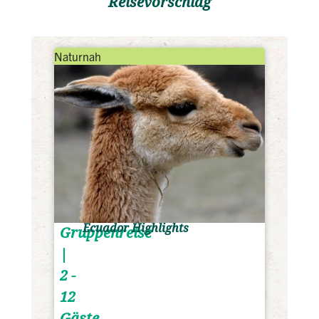
Reisevorschlag
Naturnah
Ecuador Highlights
Gruppenreise
|
2 -
12
Gäste