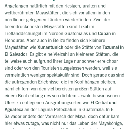
Angefangen natürlich mit den riesigen, uralten und
weltberühmten Mayastätten, die sich vor allem in den
nördlicher gelegenen Ländern wiederfinden. Zwei der
beeindruckendsten Mayastätten sind
Tikal
im
Tieflanddschungel im Norden Guatemalas und
Copán
in
Honduras. Aber auch in Belize finden sich kleinere
Mayastätten wie
Xunantunich
oder die Stätte von
Tazumal in
El Salvador
. Es gibt eine Vielzahl an kleineren Stätten, die
teilweise auch aufgrund ihrer Lage nur schwer erreichbar
sind oder von den Touristen ausgelassen werden, weil sie
vermeintlich weniger spektakulär sind. Doch gerade das sind
die aufregenden Erlebnisse, die im Kopf hängen bleiben,
nämlich fern von den viel bereisten großen Stätten auf
einem Boot entlang des von dichtem Urwald bewachsenen
Ufers zu entlegenen Ausgrabungsorten wie
El Ceibal und
Aguateca
an der Laguna Petexbatún in Guatemala. In El
Salvador endete der Vormarsch der Maya, doch dafür kam
hier etwas zutage, was nicht nur das Leben der Mayakönige,