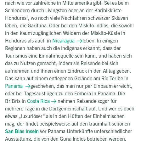
nach wie vor zahlreiche in Mittelamerika gibt: Sei es beim
Schlendern durch Livingston oder an der Karibikküste
Honduras‘, wo noch viele Nachfahren schwarzer Sklaven
leben, die Garífuna. Oder bei den Miskito-Indios, die sowohl
in den kaum zugänglichen Wäldern der Miskito-Küste in
Honduras als auch in
Nicaragua
leben. In einigen
Regionen haben auch die Indigenas erkannt, dass der
Tourismus eine Einnahmequelle sein kann, und haben sich
das zu Nutzen gemacht, indem sie Reisende bei sich
aufnehmen und ihnen einen Eindruck in den Alltag geben.
Das kann auf einem entlegenen Gelände am Río Teribe in
Panama
geschehen, das man nur per Einbaum erreicht,
oder bei Tagesausflügen zu den Embera in Panama. Die
BriBris in
Costa Rica
nehmen Reisende sogar für
mehrere Tage in die Dorfgemeinschaft auf. Und wer es doch
etwas „luxuriöser“ als in den Hütten der Einheimischen
mag, der findet beispielsweise auf den traumhaft schönen
San Blas Inseln
vor Panama Unterkünfte unterschiedlicher
Ausstattung, die von den Guna Indios betrieben werden,