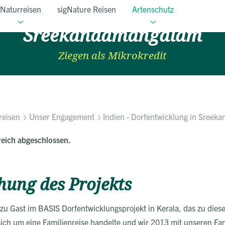
Indien - Dorfentwicklung i
Naturreisen
sigNature Reisen
Artenschutz
Sreekandamangalam
Ziegen als Mikrokredit
reisen
Unser Engagement
Indien - Dorfentwicklung in Sree
reich abgeschlossen.
hung des Projekts
zu Gast im BASIS Dorfentwicklungsprojekt in Kerala, das zu dies
 sich um eine Familienreise handelte und wir 2013 mit unseren Fa