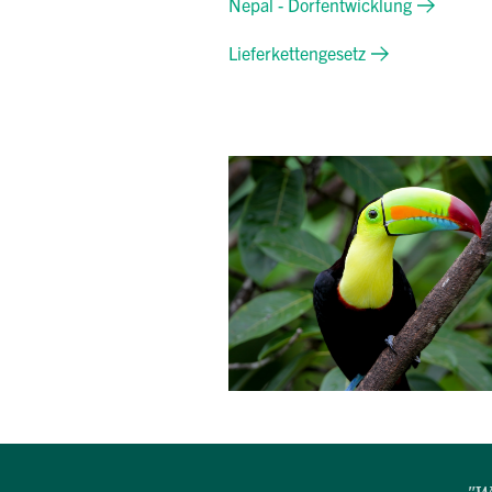
Nepal - Dorfentwicklung
Lieferkettengesetz