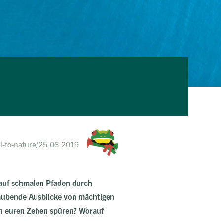
el-to-nature
/
25.06.2019
t auf schmalen Pfaden durch
aubende Ausblicke von mächtigen
n euren Zehen spüren? Worauf