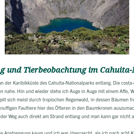
g und Tierbeobachtung im Cahuita-
 der Karibikküste des Cahuita-Nationalparks entlang. Die costa-
n nahe. Hin und wieder stehe ich Auge in Auge mit einem Affe, 
lt sich meist durch tropischen Regenwald, in dessen Bäumen fre
nuffigen Faultiere hier des Öfteren in den Baumkronen auszuma
er Weg auch direkt am Strand entlang und man kann gar nicht an
ie Anstrengung kaum und ich war überrascht, als ich nach acht 