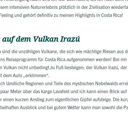
em intensiven Naturerlebnis plötzlich in der Zivilisation wiederf
eling und gehört definitiv zu meinen Highlights in Costa Rica!
 auf dem Vulkan Irazú
ca sind die unzähligen Vulkane, die sich wie mächtige Riesen aus 
 ins Reiseprogramm für Costa Rica aufgenommen werden! Bei mir
en Vulkan nicht unbedingt zu Fuß besteigen; der Vulkan Irazú, de
it dem Auto „erklimmen“.
rch ländliche Regionen und Teile des mystischen Nebelwalds erre
n paar Meter über das karge Lavafeld und ich kann einen Blick au
r einen kurzen Anstieg zum eigentlichen Gipfel aufsteige. Die ku
belhaften Ausblick und bei gutem Wetter kann man sowohl die Paz