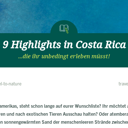
9 Highlights in Costa Rica
...die ihr unbedingt erleben müsst!
el-to-nature
trav
lamerikas, steht schon lange auf eurer Wunschliste? Ihr möchte
en und nach exotischen Tieren Ausschau halten? Oder atember
den sonnengewärmten Sand der menschenleeren Strände zwische