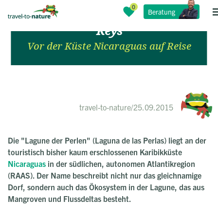
Die Laguna de las Perlas & Pearl
Beratung
Keys
Vor der Küste Nicaraguas auf Reise
travel-to-nature
/
25.09.2015
Die "Lagune der Perlen" (Laguna de las Perlas) liegt an der
touristisch bisher kaum erschlossenen Karibikküste
Nicaraguas
in der südlichen, autonomen Atlantikregion
(RAAS). Der Name beschreibt nicht nur das gleichnamige
Dorf, sondern auch das Ökosystem in der Lagune, das aus
Mangroven und Flussdeltas besteht.