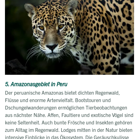
5. Amazonasgebiet in Peru
Der peruanische Amazonas bietet dichten Regenwald,
Flüsse und enorme Artenvielfalt. Bootstouren und
Dschungelwanderungen ermöglichen Tierbeobachtungen
aus nächster Nähe. Affen, Faultiere und exotische Vögel sind
keine Seltenheit. Auch bunte Frösche und Insekten gehören
zum Alltag im Regenwald. Lodges mitten in der Natur bieten
intensive Einblicke in das Ökosystem. Die Geräuschkulisse