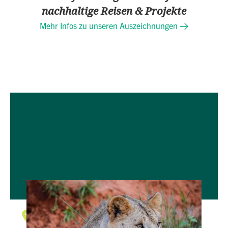
nachhaltige Reisen & Projekte
Mehr Infos zu unseren Auszeichnungen
Einzigartige Naturmomente in
Kenia
Lassen Sie sich inspirieren von
unvergesslichen Augenblicken
Lion lying on the red ground in Tsavo East National park,
Kenya africa
Big 5 & viele weitere Tiere entdecken