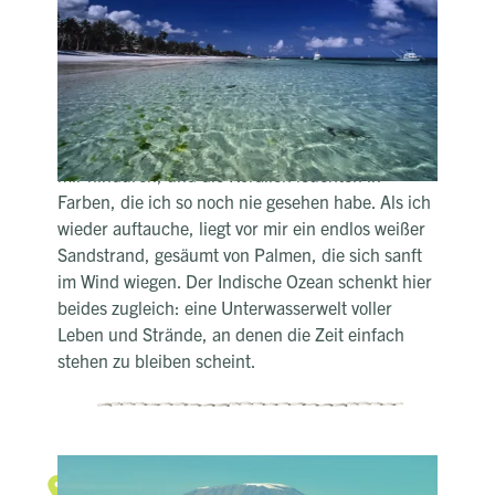
Türkisblaues Paradies – Tauchgang
in den Indischen Ozean
Ich lasse mich rücklings ins warme Wasser vor
Watamu fallen und schon umgibt mich eine
andere Welt. Bunte Fische ziehen in Schwärmen
an mir vorbei, ein Riffhai gleitet gemächlich unter
mir hindurch, und die Korallen leuchten in
Farben, die ich so noch nie gesehen habe. Als ich
wieder auftauche, liegt vor mir ein endlos weißer
Sandstrand, gesäumt von Palmen, die sich sanft
im Wind wiegen. Der Indische Ozean schenkt hier
beides zugleich: eine Unterwasserwelt voller
Leben und Strände, an denen die Zeit einfach
stehen zu bleiben scheint.
Unvergessliche Ausblicke