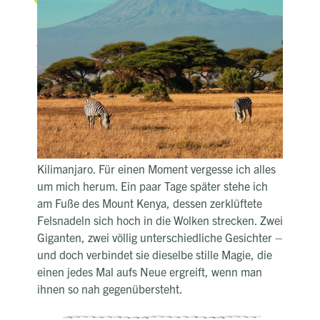
Zwischen Wolken und Gipfeln –
Kilimanjaro und Mount Kenya im
Blick
Der Sonnenaufgang taucht die Ebene in ein
sanftes Gold, als ich aus meinem Zelt trete und
den Atem anhalte. Dort, über dem Dunst der
Savanne, schwebt er scheinbar schwerelos am
Horizont: der schneebedeckte Gipfel des
Kilimanjaro. Für einen Moment vergesse ich alles
um mich herum. Ein paar Tage später stehe ich
am Fuße des Mount Kenya, dessen zerklüftete
Felsnadeln sich hoch in die Wolken strecken. Zwei
Giganten, zwei völlig unterschiedliche Gesichter –
und doch verbindet sie dieselbe stille Magie, die
einen jedes Mal aufs Neue ergreift, wenn man
ihnen so nah gegenübersteht.