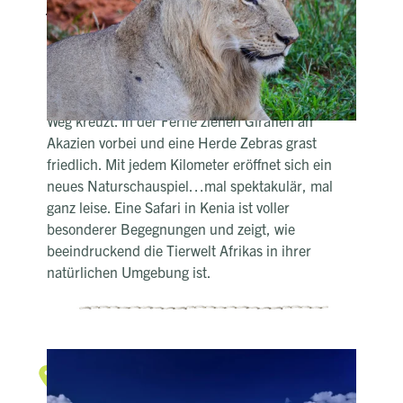
Auf Safari den Big 5 ganz nah
Die ersten Sonnenstrahlen tauchen die Savanne
in goldenes Licht, als sich plötzlich etwas im
hohen Gras bewegt. Ein Löwe hebt den Kopf,
während eine Elefantenfamilie gemächlich ihren
Weg kreuzt. In der Ferne ziehen Giraffen an
Akazien vorbei und eine Herde Zebras grast
friedlich. Mit jedem Kilometer eröffnet sich ein
neues Naturschauspiel…mal spektakulär, mal
ganz leise. Eine Safari in Kenia ist voller
besonderer Begegnungen und zeigt, wie
beeindruckend die Tierwelt Afrikas in ihrer
natürlichen Umgebung ist.
Unterwasserwelt & Traumstrände