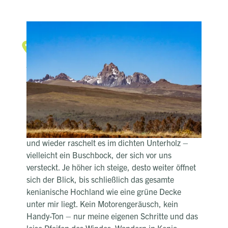
Mount Kenya
Wanderabenteuer
Zu Fuß durchs Hochland – dem
Himmel ein Stück näher
Der Boden unter meinen Wanderschuhen ist
weich vom nächtlichen Regen, während ich mich
durch die Ausläufer der Aberdares kämpfe. Der
würzige Duft von Bergwald liegt in der Luft, hin
und wieder raschelt es im dichten Unterholz –
vielleicht ein Buschbock, der sich vor uns
versteckt. Je höher ich steige, desto weiter öffnet
sich der Blick, bis schließlich das gesamte
kenianische Hochland wie eine grüne Decke
unter mir liegt. Kein Motorengeräusch, kein
Handy-Ton – nur meine eigenen Schritte und das