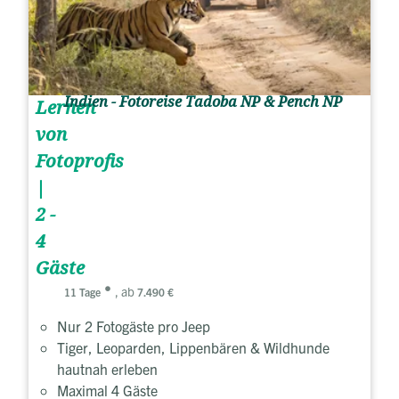
Indien - Fotoreise Tadoba NP & Pench NP
Lernen
von
Fotoprofis
|
2 -
4
Gäste
, ab
11 Tage
7.490 €
Nur 2 Fotogäste pro Jeep
Tiger, Leoparden, Lippenbären & Wildhunde
hautnah erleben
Maximal 4 Gäste