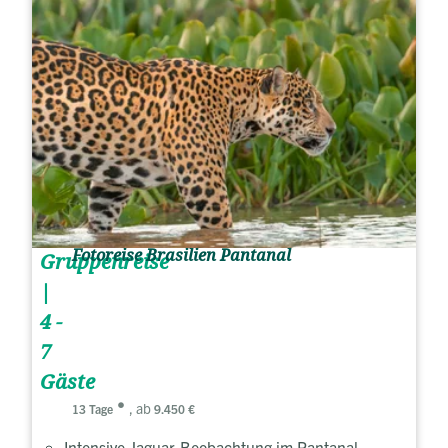
Fotoreise Brasilien Pantanal
Gruppenreise
|
4 -
7
Gäste
, ab
13 Tage
9.450 €
Intensive Jaguar-Beobachtung im Pantanal