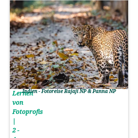
Indien - Fotoreise Rajaji NP & Panna NP
Lernen
von
Fotoprofis
|
2 -