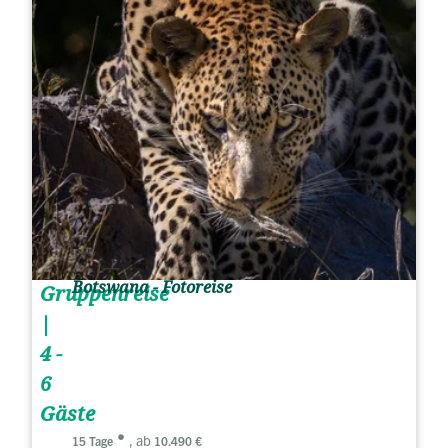
Botswana - Fotoreise
Gruppenreise
|
4 -
6
Gäste
, ab
15 Tage
10.490 €