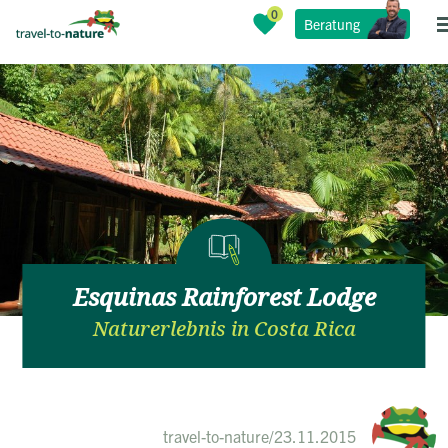
Beratung
Esquinas Rainforest Lodge
Naturerlebnis in Costa Rica
travel-to-nature
/
23.11.2015