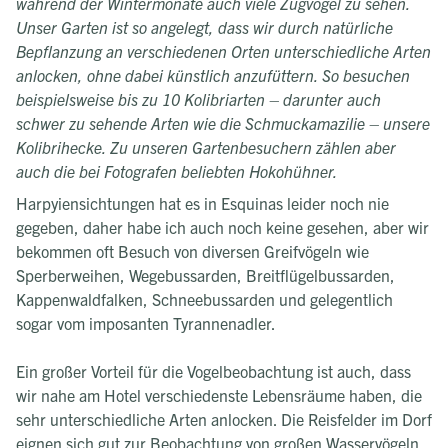
während der Wintermonate auch viele Zugvögel zu sehen.
Unser Garten ist so angelegt, dass wir durch natürliche
Bepflanzung an verschiedenen Orten unterschiedliche Arten
anlocken, ohne dabei künstlich anzufüttern. So besuchen
beispielsweise bis zu 10 Kolibriarten – darunter auch
schwer zu sehende Arten wie die Schmuckamazilie – unsere
Kolibrihecke. Zu unseren Gartenbesuchern zählen aber
auch die bei Fotografen beliebten Hokohühner.
Harpyiensichtungen hat es in Esquinas leider noch nie
gegeben, daher habe ich auch noch keine gesehen, aber wir
bekommen oft Besuch von diversen Greifvögeln wie
Sperberweihen, Wegebussarden, Breitflügelbussarden,
Kappenwaldfalken, Schneebussarden und gelegentlich
sogar vom imposanten Tyrannenadler.
Ein großer Vorteil für die Vogelbeobachtung ist auch, dass
wir nahe am Hotel verschiedenste Lebensräume haben, die
sehr unterschiedliche Arten anlocken. Die Reisfelder im Dorf
eignen sich gut zur Beobachtung von großen Wasservögeln