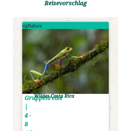
Reisevorschlag
sigNature
Wildes Costa Rica
Gruppenreise
|
4 -
8