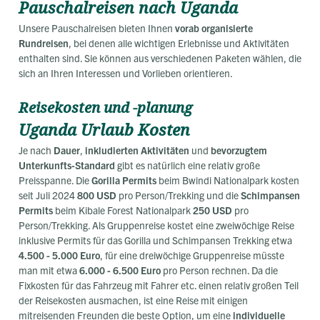
Pauschalreisen nach Uganda
Unsere Pauschalreisen bieten Ihnen
vorab organisierte
Rundreisen
, bei denen alle wichtigen Erlebnisse und Aktivitäten
enthalten sind. Sie können aus verschiedenen Paketen wählen, die
sich an Ihren Interessen und Vorlieben orientieren.
Reisekosten und -planung
Uganda Urlaub Kosten
Je nach
Dauer
,
inkludierten Aktivitäten
und
bevorzugtem
Unterkunfts-Standard
gibt es natürlich eine relativ große
Preisspanne. Die
Gorilla Permits
beim Bwindi Nationalpark kosten
seit Juli 2024
800 USD
pro Person/Trekking und die
Schimpansen
Permits
beim Kibale Forest Nationalpark
250 USD
pro
Person/Trekking. Als Gruppenreise kostet eine zweiwöchige Reise
inklusive Permits für das Gorilla und Schimpansen Trekking etwa
4.500 - 5.000 Euro
, für eine dreiwöchige Gruppenreise müsste
man mit etwa
6.000 - 6.500 Euro
pro Person rechnen. Da die
Fixkosten für das Fahrzeug mit Fahrer etc. einen relativ großen Teil
der Reisekosten ausmachen, ist eine Reise mit einigen
mitreisenden Freunden die beste Option, um eine
individuelle