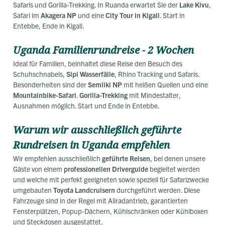
Safaris und Gorilla-Trekking. In Ruanda erwartet Sie der
Lake Kivu
,
Safari im
Akagera NP
und eine
City Tour in Kigali
. Start in
Entebbe, Ende in Kigali.
Uganda Familienrundreise - 2 Wochen
Ideal für Familien, beinhaltet diese Reise den Besuch des
Schuhschnabels,
Sipi Wasserfälle
, Rhino Tracking und Safaris.
Besonderheiten sind der
Semliki NP
mit heißen Quellen und eine
Mountainbike-Safari
.
Gorilla-Trekking
mit Mindestalter,
Ausnahmen möglich. Start und Ende in Entebbe.
Warum wir ausschließlich geführte
Rundreisen in Uganda empfehlen
Wir empfehlen ausschließlich
geführte Reisen
, bei denen unsere
Gäste von einem
professionellen Driverguide
begleitet werden
und welche mit perfekt geeigneten sowie speziell für Safarizwecke
umgebauten
Toyota Landcruisern
durchgeführt werden. Diese
Fahrzeuge sind in der Regel mit Allradantrieb, garantierten
Fensterplätzen, Popup-Dächern, Kühlschränken oder Kühlboxen
und Steckdosen ausgestattet.