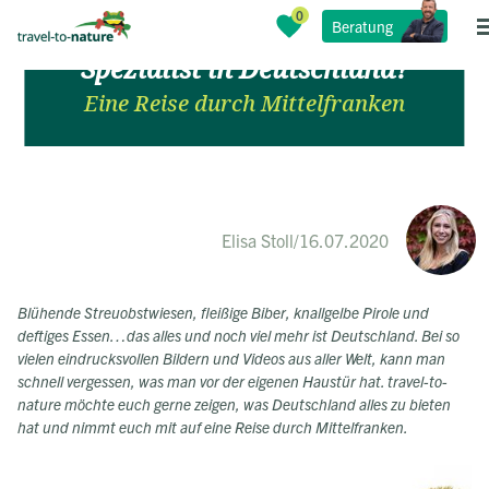
Was macht ein Fernreise-
Beratung
Spezialist in Deutschland?
Eine Reise durch Mittelfranken
Elisa Stoll
/
16.07.2020
Blühende Streuobstwiesen, fleißige Biber, knallgelbe Pirole und
deftiges Essen…das alles und noch viel mehr ist Deutschland. Bei so
vielen eindrucksvollen Bildern und Videos aus aller Welt, kann man
schnell vergessen, was man vor der eigenen Haustür hat. travel-to-
nature möchte euch gerne zeigen, was Deutschland alles zu bieten
hat und nimmt euch mit auf eine Reise durch Mittelfranken.