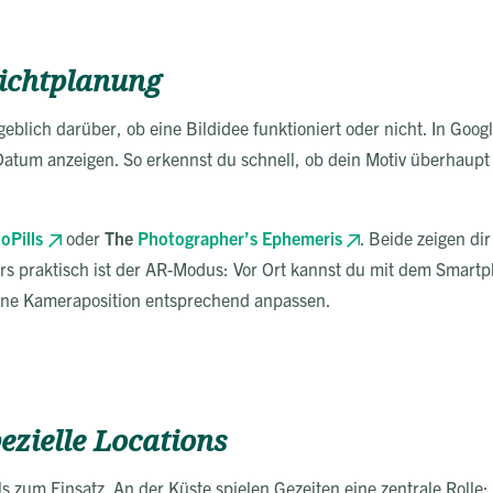
ichtplanung
lich darüber, ob eine Bildidee funktioniert oder nicht. In Google
 Datum anzeigen. So erkennst du schnell, ob dein Motiv überhaup
oPills
oder
The
Photographer’s Ephemeris
. Beide zeigen di
s praktisch ist der AR-Modus: Vor Ort kannst du mit dem Smartp
eine Kameraposition entsprechend anpassen.
ezielle Locations
 zum Einsatz. An der Küste spielen Gezeiten eine zentrale Rolle: