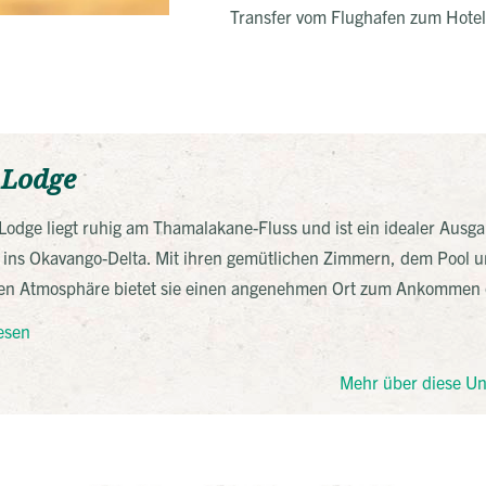
Transfer vom Flughafen zum Hote
Lodge
odge liegt ruhig am Thamalakane-Fluss und ist ein idealer Ausg
s ins Okavango-Delta. Mit ihren gemütlichen Zimmern, dem Pool 
en Atmosphäre bietet sie einen angenehmen Ort zum Ankommen 
ehmen. Besonders schön sind die Sonnenuntergänge am Fluss, b
esen
frikanische Leben ganz von selbst zeigt.
Mehr über diese Un