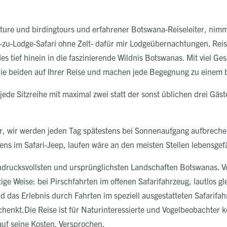
nature und birdingtours und erfahrener Botswana-Reiseleiter, nimm
zu-Lodge-Safari ohne Zelt- dafür mir Lodgeübernachtungen. Reise
es tief hinein in die faszinierende Wildnis Botswanas. Mit viel Ge
die beiden auf Ihrer Reise und machen jede Begegnung zu eine
jede Sitzreihe mit maximal zwei statt der sonst üblichen drei Gäs
fer, wir werden jeden Tag spätestens bei Sonnenaufgang aufbrechen
ens im Safari-Jeep, laufen wäre an den meisten Stellen lebensgef
 eindrucksvollsten und ursprünglichsten Landschaften Botswanas. 
tige Weise: bei Pirschfahrten im offenen Safarifahrzeug, lautlos g
d das Erlebnis durch Fahrten im speziell ausgestatteten Safarifa
chenkt.Die Reise ist für Naturinteressierte und Vogelbeobachter ko
auf seine Kosten. Versprochen.