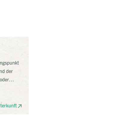
l
angspunkt
und der
oder
ei denen
terkunft