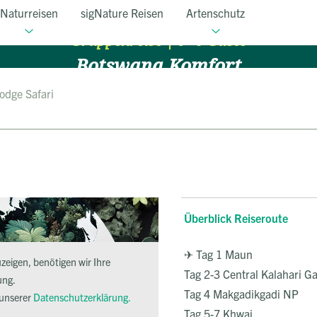
Naturreisen
sigNature Reisen
Artenschutz
Gruppenreise | 6 - 9 Gäste
Botswana Komfort
lodge Safari
12 Tage
ab 5.990 EUR
Natur genießen in der kleinen Gruppe
Überblick
Reiseverlauf
Termine
FAQ
Überblick Reiseroute
✈ Tag 1 Maun
eigen, benötigen wir Ihre
Tag 2-3 Central Kalahari 
ung.
Tag 4 Makgadikgadi NP
 unserer
Datenschutzerklärung.
Tag 5-7 Khwai