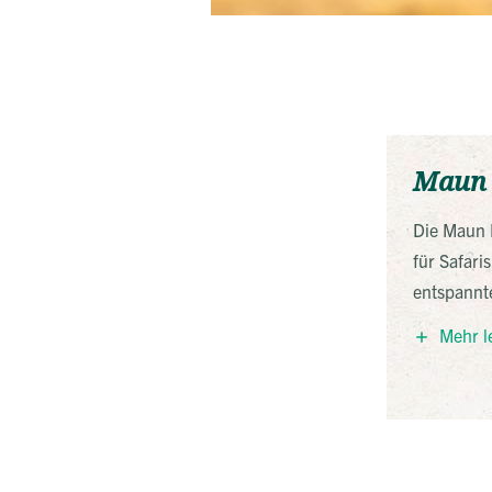
Maun 
Die Maun L
für Safari
entspannt
Abschiedn
Mehr l
sich das a