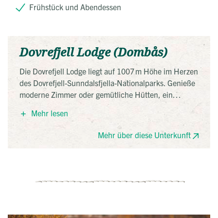
Frühstück und Abendessen
Dovrefjell Lodge (Dombås)
Die Dovrefjell Lodge liegt auf 1007 m Höhe im Herzen
des Dovrefjell-Sunndalsfjella-Nationalparks. Genieße
moderne Zimmer oder gemütliche Hütten, ein
reichhaltiges Frühstück und eine herrliche
Mehr lesen
Sonnenterrasse. Perfekter Ausgangspunkt für
Wanderungen und geführte Moschusochsen-Safaris
Mehr über diese Unterkunft
direkt vor der Tür.