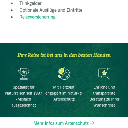
Trinkgelder
Optionale Ausflüge und Eintritte
Reiseversicherung
Ihre Reise ist bei uns in den besten Händen
Spezialist für
Mit Herzblut
Ehrliche und
Naturreisen seit 1997
engagiert im Natur- &
transparente
- vielfach
Artenschutz
Beratung zu Ihrer
ausgezeichnet
Wunschreise
Mehr Infos zum Artenschutz