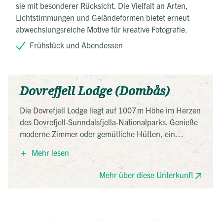
sie mit besonderer Rücksicht. Die Vielfalt an Arten,
Lichtstimmungen und Geländeformen bietet erneut
abwechslungsreiche Motive für kreative Fotografie.
Frühstück und Abendessen
Dovrefjell Lodge (Dombås)
Die Dovrefjell Lodge liegt auf 1007 m Höhe im Herzen
des Dovrefjell-Sunndalsfjella-Nationalparks. Genieße
moderne Zimmer oder gemütliche Hütten, ein
reichhaltiges Frühstück und eine herrliche
Mehr lesen
Sonnenterrasse. Perfekter Ausgangspunkt für
Wanderungen und geführte Moschusochsen-Safaris
Mehr über diese Unterkunft
direkt vor der Tür.