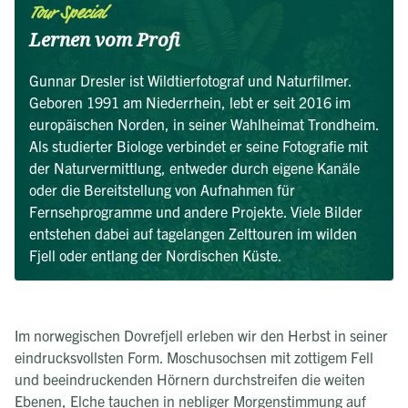
Tour Special
Lernen vom Profi
Gunnar Dresler ist Wildtierfotograf und Naturfilmer.
Geboren 1991 am Niederrhein, lebt er seit 2016 im
europäischen Norden, in seiner Wahlheimat Trondheim.
Als studierter Biologe verbindet er seine Fotografie mit
der Naturvermittlung, entweder durch eigene Kanäle
oder die Bereitstellung von Aufnahmen für
Fernsehprogramme und andere Projekte. Viele Bilder
entstehen dabei auf tagelangen Zelttouren im wilden
Fjell oder entlang der Nordischen Küste.
Im norwegischen Dovrefjell erleben wir den Herbst in seiner
eindrucksvollsten Form. Moschusochsen mit zottigem Fell
und beeindruckenden Hörnern durchstreifen die weiten
Ebenen, Elche tauchen in nebliger Morgenstimmung auf