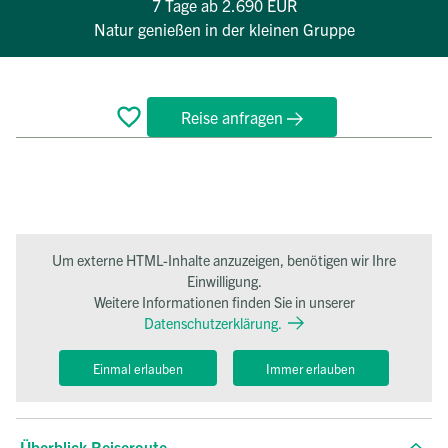
7 Tage
ab 2.690 EUR
Natur genießen in der kleinen Gruppe
Reise anfragen
Überblick
Reiseverlauf
Bewertungen
Termine
FAQ
Um externe HTML-Inhalte anzuzeigen, benötigen wir Ihre
Einwilligung.
Weitere Informationen finden Sie in unserer
Datenschutzerklärung.
Einmal erlauben
Immer erlauben
Überblick Reiseroute