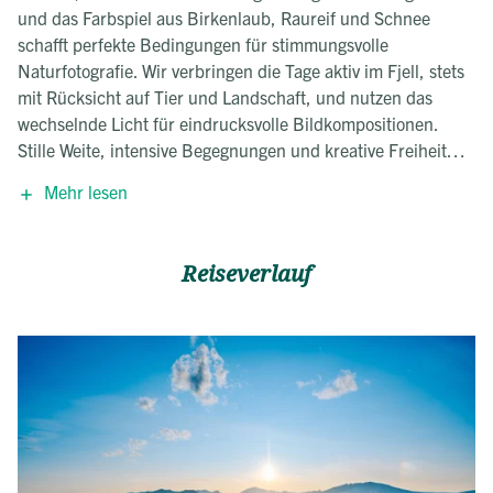
und das Farbspiel aus Birkenlaub, Raureif und Schnee
schafft perfekte Bedingungen für stimmungsvolle
Naturfotografie. Wir verbringen die Tage aktiv im Fjell, stets
mit Rücksicht auf Tier und Landschaft, und nutzen das
wechselnde Licht für eindrucksvolle Bildkompositionen.
Stille Weite, intensive Begegnungen und kreative Freiheit
zeichnen diese Reise aus.
Mehr lesen
Diese Fotoreise wurde von uns mit dem Anspruch
entwickelt, maximale Naturerlebnisse mit fotografischer
Vielfalt zu verbinden. Als erfahrene Spezialisten für
Reiseverlauf
Naturreisen wissen wir, wie sensibel die Tierwelt auf
Störungen reagiert – deshalb gestalten wir unsere
Pirschgänge ruhig, flexibel und mit maximalem Respekt.
Statt starrer Tagespläne bieten wir Raum für Licht, Wetter
und Tierbeobachtungen. Auf Inlandsflüge und unnötige
Transfers verzichten wir bewusst – aus Rücksicht auf Klima
und Natur.