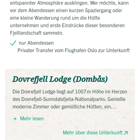
entspannter Atmosphäre ausklingen. Wer möchte, kann
vor dem Abendessen einen kurzen Spaziergang oder
eine kleine Wanderung rund um die Hütte
unternehmen und erste Eindrücke dieser besonderen
Fjelllandschaft sammeln.
nur Abendessen
Privater Transfer vom Flughafen Oslo zur Unterkunft
Dovrefjell Lodge (Dombås)
Die Dovrefjell Lodge liegt auf 1007 m Höhe im Herzen
des Dovrefjell-Sunndalsfjella-Nationalparks. Genieße
moderne Zimmer oder gemütliche Hütten, ein
reichhaltiges Frühstück und eine herrliche
Mehr lesen
Sonnenterrasse. Perfekter Ausgangspunkt für
Wanderungen und geführte Moschusochsen-Safaris
Mehr über diese Unterkunft
direkt vor der Tür.