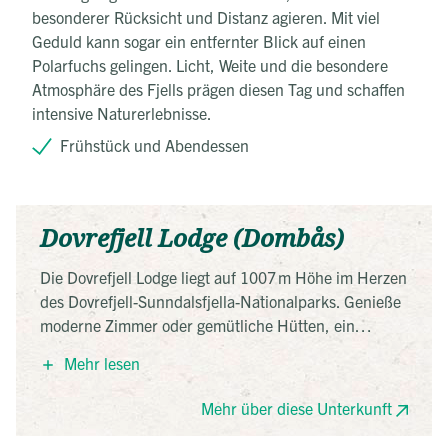
besonderer Rücksicht und Distanz agieren. Mit viel
Geduld kann sogar ein entfernter Blick auf einen
Polarfuchs gelingen. Licht, Weite und die besondere
Atmosphäre des Fjells prägen diesen Tag und schaffen
intensive Naturerlebnisse.
Frühstück und Abendessen
Dovrefjell Lodge (Dombås)
Die Dovrefjell Lodge liegt auf 1007 m Höhe im Herzen
des Dovrefjell-Sunndalsfjella-Nationalparks. Genieße
moderne Zimmer oder gemütliche Hütten, ein
reichhaltiges Frühstück und eine herrliche
Mehr lesen
Sonnenterrasse. Perfekter Ausgangspunkt für
Wanderungen und geführte Moschusochsen-Safaris
Mehr über diese Unterkunft
direkt vor der Tür.