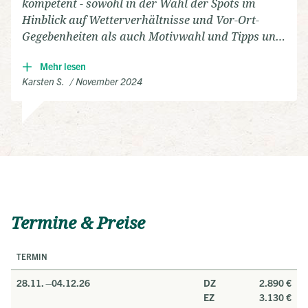
kompetent - sowohl in der Wahl der Spots im
Hinblick auf Wetterverhältnisse und Vor-Ort-
Gegebenheiten als auch Motivwahl und Tipps und
Tricks beim Fotografieren.
Mehr lesen
Es hat zusammen viel Spaß gemacht und es
Karsten S.
November 2024
wurde viel gelacht, hatte genügend Gelegenheiten
auch zum persönlichen Gespräch mit allen
Teilnehmern, Einkäufen und einem Bummel in
Porto Moniz.
Einzig merkte man, daß die beiden Reiseleiter
zusammen das erste Mal unterwegs und noch
nicht optimal aufeinander abgestimmt waren.
Termine & Preise
TERMIN
28.11. –
04.12.26
DZ
2.890 €
EZ
3.130 €