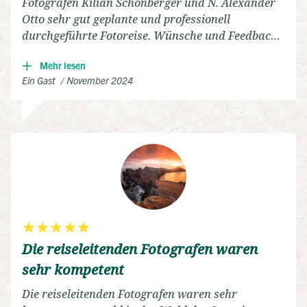
Fotografen Kilian Schönberger und N. Alexander
Otto sehr gut geplante und professionell
durchgeführte Fotoreise. Wünsche und Feedback
wurden ernst genommen und beachtet. Mir hat es
Mehr lesen
sehr Spaß gemacht mit den beiden Fotografen und
Ein Gast
November 2024
einer netten Gruppe viel über Fotografie lernen zu
können und dabei die schöne Insel Madeira
kennenzulernen.
Die reiseleitenden Fotografen waren
sehr kompetent
Die reiseleitenden Fotografen waren sehr