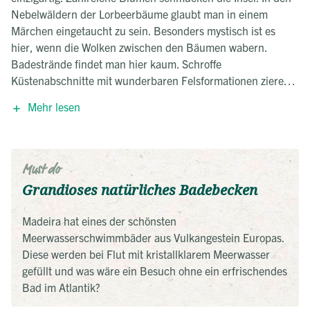
Nebelwäldern der Lorbeerbäume glaubt man in einem
Märchen eingetaucht zu sein. Besonders mystisch ist es
hier, wenn die Wolken zwischen den Bäumen wabern.
Badestrände findet man hier kaum. Schroffe
Küstenabschnitte mit wunderbaren Felsformationen zieren
stattdessen die Küstenlinie. Hinzu kommen grandiose
Mehr lesen
Ausblicke von den hohen Gipfeln der Berge. Madeira ist eine
kleine Insel, die so einige Naturschätze zu bieten hat.
Must do
Grandioses natürliches Badebecken
Madeira hat eines der schönsten
Meerwasserschwimmbäder aus Vulkangestein Europas.
Diese werden bei Flut mit kristallklarem Meerwasser
gefüllt und was wäre ein Besuch ohne ein erfrischendes
Bad im Atlantik?