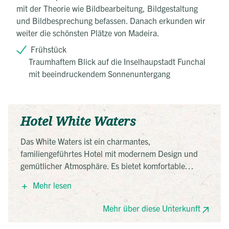
mit der Theorie wie Bildbearbeitung, Bildgestaltung
und Bildbesprechung befassen. Danach erkunden wir
weiter die schönsten Plätze von Madeira.
Frühstück
Traumhaftem Blick auf die Inselhaupstadt Funchal
mit beeindruckendem Sonnenuntergang
Hotel White Waters
Das White Waters ist ein charmantes,
familiengeführtes Hotel mit modernem Design und
gemütlicher Atmosphäre. Es bietet komfortable
Zimmer, eine Dachterrasse mit Blick auf das Meer
Mehr lesen
und ein hauseigenes Restaurant. Dank seiner
zentralen Lage sind die Altstadt, Geschäfte und
Mehr über diese Unterkunft
Sehenswürdigkeiten bequem zu Fuß erreichbar