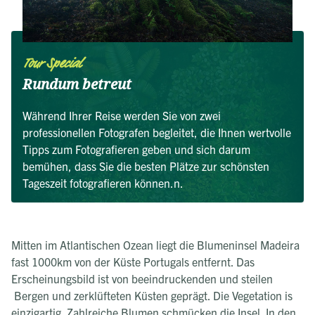
Tour Special
Rundum betreut
Während Ihrer Reise werden Sie von zwei
professionellen Fotografen begleitet, die Ihnen wertvolle
Tipps zum Fotografieren geben und sich darum
bemühen, dass Sie die besten Plätze zur schönsten
Tageszeit fotografieren können.n.
Mitten im Atlantischen Ozean liegt die Blumeninsel Madeira
fast 1000km von der Küste Portugals entfernt. Das
Erscheinungsbild ist von beeindruckenden und steilen
Bergen und zerklüfteten Küsten geprägt. Die Vegetation is
einzigartig. Zahlreiche Blumen schmücken die Insel. In den