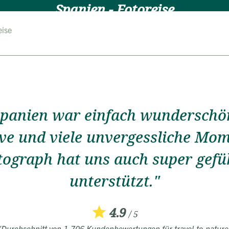
Spanien - Fotoreise
eise
8 Tage
Natur genießen in der kleinen Gruppe
Überblick
Reiseverlauf
Bewertungen
Termine
FAQ
panien war einfach wunderschön
ve und viele unvergessliche Mom
otograph hat uns auch super gefü
unterstützt."
4.9
/ 5
(Durchschnitt von 1.706 Kundenbewertungen für travel-to-nature