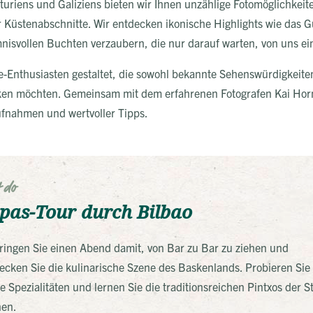
riens und Galiziens bieten wir Ihnen unzählige Fotomöglichkeite
r Küstenabschnitte. Wir entdecken ikonische Highlights wie da
nisvollen Buchten verzaubern, die nur darauf warten, von uns e
afie-Enthusiasten gestaltet, die sowohl bekannte Sehenswürdigkeit
en möchten. Gemeinsam mit dem erfahrenen Fotografen Kai Hornu
fnahmen und wertvoller Tipps.
 do
pas-Tour durch Bilbao
ringen Sie einen Abend damit, von Bar zu Bar zu ziehen und
ecken Sie die kulinarische Szene des Baskenlands. Probieren Sie
le Spezialitäten und lernen Sie die traditionsreichen Pintxos der S
en.