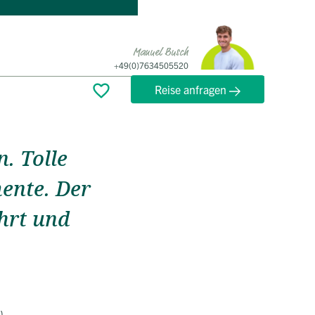
Manuel Busch
+49(0)7634505520
Reise anfragen
. Tolle
ente. Der
hrt und
)