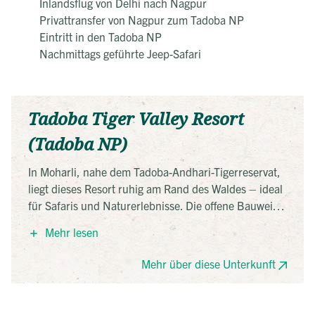
Inlandsflug von Delhi nach Nagpur
Privattransfer von Nagpur zum Tadoba NP
Eintritt in den Tadoba NP
Nachmittags geführte Jeep-Safari
Tadoba Tiger Valley Resort
(Tadoba NP)
In Moharli, nahe dem Tadoba-Andhari-Tigerreservat,
liegt dieses Resort ruhig am Rand des Waldes – ideal
für Safaris und Naturerlebnisse. Die offene Bauweise
mit Naturmaterialien fügt sich harmonisch in die
Mehr lesen
Umgebung ein. Gäste genießen authentische
regionale Küche und entspannte Stunden in
Mehr über diese Unterkunft
naturnaher Atmosphäre.