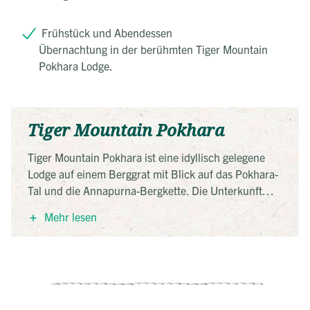
Frühstück und Abendessen
Übernachtung in der berühmten Tiger Mountain
Pokhara Lodge.
Tiger Mountain Pokhara
Tiger Mountain Pokhara ist eine idyllisch gelegene
Lodge auf einem Berggrat mit Blick auf das Pokhara-
Tal und die Annapurna-Bergkette. Die Unterkunft
besteht aus gemütlichen Cottages im Stil eines
Mehr lesen
nepalesischen Dorfes, die in kleinen Gruppen rund
um die zentrale Lodge angeordnet sind. Jedes
Zimmer ist komfortabel eingerichtet, bietet private
Badezimmer, große Fenster mit Panoramablick und
eine entspannte Atmosphäre, ideal zum Ausruhen
nach Wanderungen oder Tagesausflügen. Die Lodge