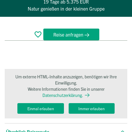
19 Tage
ab 5.375 EUR
Natur genießen in der kleinen Gruppe
Reise anfragen
Überblick
Reiseverlauf
Termine
FAQ
Um externe HTML-Inhalte anzuzeigen, benötigen wir Ihre
Einwilligung.
Weitere Informationen finden Sie in unserer
Datenschutzerklärung.
Einmal erlauben
Immer erlauben
Überblick Reiseroute