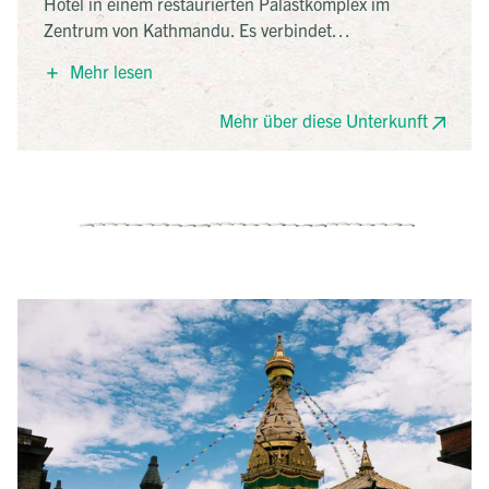
Hotel in einem restaurierten Palastkomplex im
Zentrum von Kathmandu. Es verbindet
neoklassizistische Rana-Architektur mit Elementen
Mehr lesen
aus Newari, Mustang und Terai und bietet 33
individuell gestaltete Zimmer. In ruhiger Lage nahe
Mehr über diese Unterkunft
dem Regierungssitz Singha Durbar gelegen, ist es
ideal für Reisende, die Komfort, Geschichte und
nepalesische Gastfreundschaft schätzen.