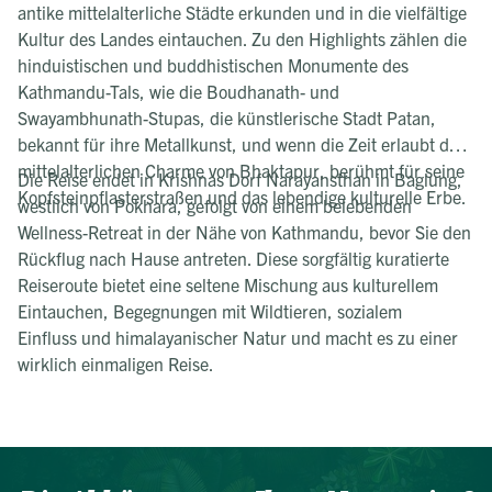
antike mittelalterliche Städte erkunden und in die vielfältige
Kultur des Landes eintauchen. Zu den Highlights zählen die
hinduistischen und buddhistischen Monumente des
Kathmandu-Tals, wie die Boudhanath- und
Swayambhunath-Stupas, die künstlerische Stadt Patan,
bekannt für ihre Metallkunst, und wenn die Zeit erlaubt den
mittelalterlichen Charme von Bhaktapur, berühmt für seine
Die Reise endet in Krishnas Dorf Narayansthan in Baglung,
Kopfsteinpflasterstraßen und das lebendige kulturelle Erbe.
westlich von Pokhara, gefolgt von einem belebenden
Wellness-Retreat in der Nähe von Kathmandu, bevor Sie den
Rückflug nach Hause antreten. Diese sorgfältig kuratierte
Reiseroute bietet eine seltene Mischung aus kulturellem
Eintauchen, Begegnungen mit Wildtieren, sozialem
Einfluss und himalayanischer Natur und macht es zu einer
wirklich einmaligen Reise.