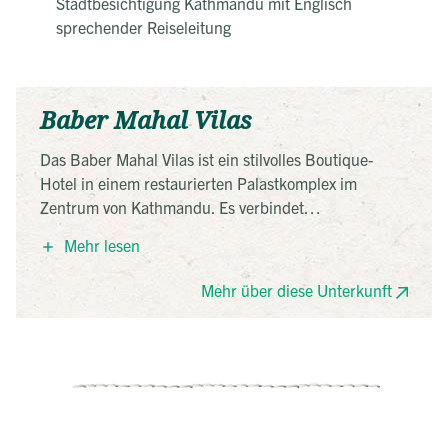
Stadtbesichtigung Kathmandu mit Englisch
sprechender Reiseleitung
Baber Mahal Vilas
Das Baber Mahal Vilas ist ein stilvolles Boutique-
Hotel in einem restaurierten Palastkomplex im
Zentrum von Kathmandu. Es verbindet
neoklassizistische Rana-Architektur mit Elementen
Mehr lesen
aus Newari, Mustang und Terai und bietet 33
individuell gestaltete Zimmer. In ruhiger Lage nahe
Mehr über diese Unterkunft
dem Regierungssitz Singha Durbar gelegen, ist es
ideal für Reisende, die Komfort, Geschichte und
nepalesische Gastfreundschaft schätzen.