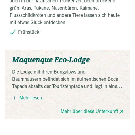
auch in der pazifischen Trockenzeit beeindruckend
grün. Aras, Tukane, Nasenbären, Kaimane,
Flussschildkröten und andere Tiere lassen sich heute
mit etwas Glück entdecken.
Frühstück
Maquenque Eco-Lodge
Die Lodge mit ihren Bungalows und
Baumhäusern befindet sich im authentischen Boca
Tapada abseits der Touristenpfade und liegt in einem
gemischten National Wildlife Refuge mit mehr als 50
Mehr lesen
000 Hektar Fläche, begrenzt von Feuchtgebieten und
dem San Carlos Fluss. Aktivitäten sind unter anderem
Mehr über diese Unterkunft
das Erkunden der Pfade, Boots- und Floatingtouren
sowie das Erfrischen im Pool.