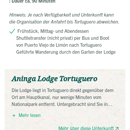
| Dauer ca. 90 Minuten
Hinweis: Je nach Verfügbarkeit und Unterkunft kann
die Organisation der Anfahrt bis Tortuguero abweichen.
Frühstück, Mittag- und Abendessen
Shuttletransfer (nicht privat) per Bus und Boot
von Puerto Viejo de Limón nach Tortuguero
Geführte Wanderung durch den Garten der Lodge
Aninga Lodge Tortuguero
Die Lodge liegt in Tortuguero direkt gegenüber dem
Ort am Hauptkanal, nur wenige Minuten vom
Nationalpark entfernt. Untergebracht sind Sie in
Bungalows in tropischer Gartenanlage mit Pool und
Mehr lesen
Restaurant – ideal für Naturbeobachtungen und
Bootstouren durch die Wasserwege.
Mehr über diese Unterkunft