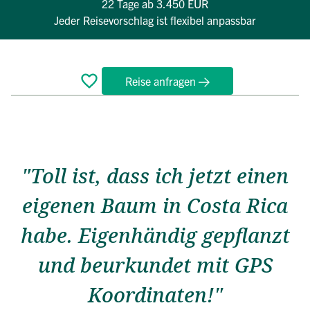
22 Tage
ab 3.450 EUR
Jeder Reisevorschlag ist flexibel anpassbar
Reise anfragen
Überblick
Reiseverlauf
Bewertungen
Termine
FAQ
"Toll ist, dass ich jetzt einen
eigenen Baum in Costa Rica
habe. Eigenhändig gepflanzt
und beurkundet mit GPS
Koordinaten!"