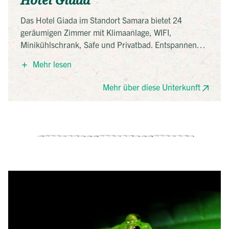
Hotel Giada
Das Hotel Giada im Standort Samara bietet 24
geräumigen Zimmer mit Klimaanlage, WIFI,
Minikühlschrank, Safe und Privatbad. Entspannen
können Sie an zwei Swimmingpools, sowie im
Mehr lesen
Restaurant. Zum schönen Sandstrand sind es nur
etwa 5min zu Fuß.
Mehr über diese Unterkunft