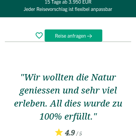
15 Tage
ab 3.950 EUR
Jeder Reisevorschlag ist flexibel anpassbar
Reise anfragen
Überblick
Reiseverlauf
Bewertungen
Termine
FAQ
"Wir wollten die Natur
geniessen und sehr viel
erleben. All dies wurde zu
100% erfüllt."
4.9
/ 5