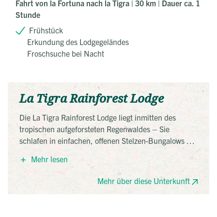
Fahrt von la Fortuna nach la Tigra | 30 km | Dauer ca. 1
Stunde
Frühstück
Erkundung des Lodgegeländes
Froschsuche bei Nacht
La Tigra Rainforest Lodge
Die La Tigra Rainforest Lodge liegt inmitten des
tropischen aufgeforsteten Regenwaldes – Sie
schlafen in einfachen, offenen Stelzen-Bungalows mit
Zeltplane und können so schon vom Bett den Blick in
Mehr lesen
die Natur genießen. Im offenen Restaurant gibt es
neben costa-ricanischer Küche auch Wlan Zugang
Mehr über diese Unterkunft
und ein beschilderter Wanderpfad durch den
Regenwald beginnt direkt neben der Unterkunft.