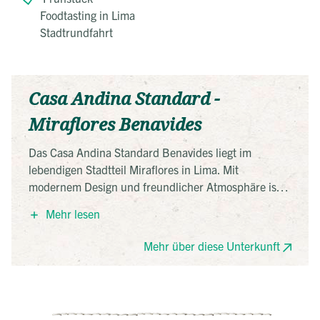
Foodtasting in Lima
Stadtrundfahrt
Casa Andina Standard -
Miraflores Benavides
Das Casa Andina Standard Benavides liegt im
lebendigen Stadtteil Miraflores in Lima. Mit
modernem Design und freundlicher Atmosphäre ist
es ein idealer Ausgangspunkt, um die Stadt zu
Mehr lesen
erkunden. In der Nähe befinden sich der Parque
Kennedy und das Einkaufszentrum Larcomar. Das
Mehr über diese Unterkunft
Hotel bietet ein Frühstücksbuffet, ein Restaurant und
eine Bar