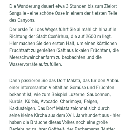
Die Wanderung dauert etwa 3 Stunden bis zum Zielort
Sangalle - eine schöne Oase in einem der tiefsten Teile
des Canyons.
Der erste Teil des Weges führt Sie allmählich hinauf in
Richtung der Stadt Cosñirhua, die auf 2600 m liegt.
Hier machen Sie den ersten Halt, um einen köstlichen
Fruchtsaft zu genießen (Saft aus lokalen Früchten), die
Meerschweinchenfarm zu beobachten und die
Wasservorräte aufzufüllen.
Dann passieren Sie das Dorf Malata, das für den Anbau
einer interessanten Vielfalt an Gemüse und Früchten
bekannt ist, wie zum Beispiel Luzerne, Saubohnen,
Kürbis, Kürbis, Avocado, Cherimoya, Feigen,
Kaktusfeigen. Das Dorf Malata zeichnet sich durch
seine kleine Kirche aus dem XVII. Jahrhundert aus - hier
haben die Bräuche dieses Volkes noch eine große
Beziehung zu ihrer Gottheit: der Pachamama (Mutter