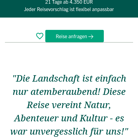
21 Tage
ab 4.350 EUR
Jeder Reisevorschlag ist flexibel anpassbar
Reise anfragen
Überblick
Reiseverlauf
Termine
FAQ
"Die Landschaft ist einfach
nur atemberaubend! Diese
Reise vereint Natur,
Abenteuer und Kultur - es
war unvergesslich für uns!"