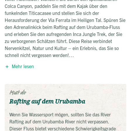
Colca Canyon, paddeln Sie mit dem Kajak über den
funkelnden Titicacasee und stellen Sie sich der
Herausforderung der Via Ferrata im Heiligen Tal. Spüren Sie
den Adrenalinkick beim Rafting auf dem Urubamba-Fluss
und erleben Sie den aufregenden Inca Jungle Trek, der Sie
zu verborgenen Schätzen führt. Diese Reise verbindet
Nervenkitzel, Natur und Kultur – ein Erlebnis, das Sie so
schnell nicht vergessen werden!
Mehr lesen
Unsere Aktivreise wurde für Abenteuerlustige entwickelt, die
Peru auf intensive und abwechslungsreiche Weise erleben
möchten. Dank unserer lokalen Expertise kombinieren wir
die besten Outdoor-Erlebnisse mit kulturellen Highlights und
Must do
atemberaubenden Landschaften. Sicherheit und
Rafting auf dem Urubamba
Nachhaltigkeit stehen dabei im Fokus. Mit erfahrenen
Guides und einer sorgfältigen Planung garantieren wir
Wenn Sie Wassersport mögen, sollten Sie das River
unvergessliche Erlebnisse – perfekt für aktive Reisende, die
Rafting auf dem Urubamba River nicht verpassen.
das pulsierende Herz Perus spüren möchten.
Dieser Fluss bietet verschiedene Schwierigkeitsgrade