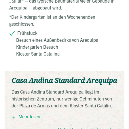
„Sillar“ – das typische Baumaterial vieler Gebäude in
Arequipa – abgebaut wird.
*Der Kindergarten ist an den Wochenenden
geschlossen.
Frühstück
Besuch eines Außenbezirks von Arequipa
Kindergarten Besuch
Kloster Santa Catalina
Casa Andina Standard Arequipa
Das Casa Andina Standard Arequipa liegt im
historischen Zentrum, nur wenige Gehminuten von
der Plaza de Armas und dem Kloster Santa Catalina
entfernt. Das Hotel ist in einem modernen Gebäude
Mehr lesen
aus weißem Vulkangestein untergebracht und bietet
eine Terrasse mit Blick auf den Vulkan Misti.