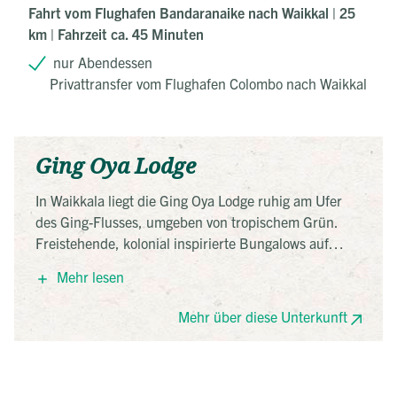
Fahrt vom Flughafen Bandaranaike nach Waikkal | 25
km | Fahrzeit ca. 45 Minuten
nur Abendessen
Privattransfer vom Flughafen Colombo nach Waikkal
Ging Oya Lodge
In Waikkala liegt die Ging Oya Lodge ruhig am Ufer
des Ging-Flusses, umgeben von tropischem Grün.
Freistehende, kolonial inspirierte Bungalows auf
Stelzen mit Veranda bieten viel Privatsphäre und
Mehr lesen
Blick ins Wasser- und Gartenpanorama. Ein Pool und
ein Restaurant mit hausgemachter Küche runden den
Mehr über diese Unterkunft
Aufenthalt ab.