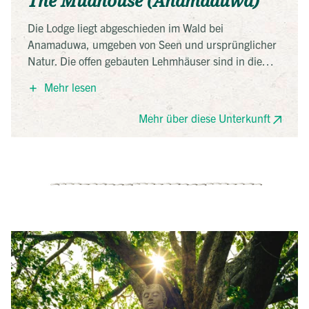
The Mudhouse (Anamaduwa)
Die Lodge liegt abgeschieden im Wald bei
Anamaduwa, umgeben von Seen und ursprünglicher
Natur. Die offen gebauten Lehmhäuser sind in die
Landschaft integriert und kommen ohne Strom aus.
Mehr lesen
Gekocht wird mit Zutaten aus eigenem Anbau. Das
nachhaltige Konzept basiert auf Ökotourismus,
Mehr über diese Unterkunft
Naturverbundenheit und einem minimalistischen
Lebensstil.