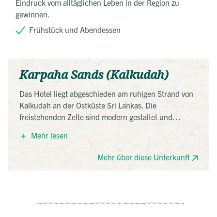
Eindruck vom alltäglichen Leben in der Region zu
gewinnen.
Frühstück und Abendessen
Karpaha Sands (Kalkudah)
Das Hotel liegt abgeschieden am ruhigen Strand von
Kalkudah an der Ostküste Sri Lankas. Die
freistehenden Zelte sind modern gestaltet und
verteilen sich in einem Palmenhain direkt am Meer.
Mehr lesen
Verwendet werden natürliche Materialien, das Hotel
setzt auf Solarenergie und lokale Produkte. Ideal für
Mehr über diese Unterkunft
Ruhesuchende, die Komfort mit Nachhaltigkeit
verbinden möchten.