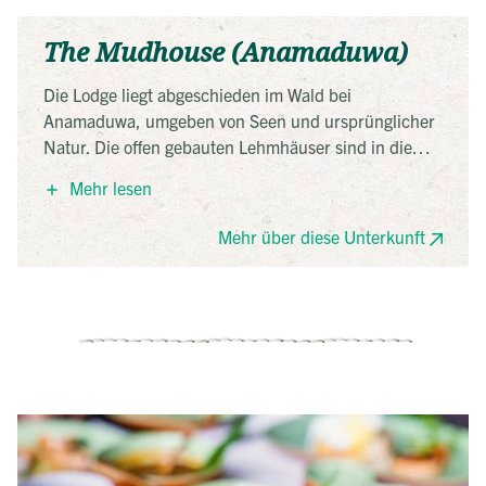
The Mudhouse (Anamaduwa)
Die Lodge liegt abgeschieden im Wald bei
Anamaduwa, umgeben von Seen und ursprünglicher
Natur. Die offen gebauten Lehmhäuser sind in die
Landschaft integriert und kommen ohne Strom aus.
Mehr lesen
Gekocht wird mit Zutaten aus eigenem Anbau. Das
nachhaltige Konzept basiert auf Ökotourismus,
Mehr über diese Unterkunft
Naturverbundenheit und einem minimalistischen
Lebensstil.