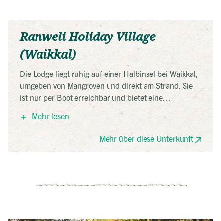
Ranweli Holiday Village
(Waikkal)
Die Lodge liegt ruhig auf einer Halbinsel bei Waikkal,
umgeben von Mangroven und direkt am Strand. Sie
ist nur per Boot erreichbar und bietet eine
abgeschiedene Atmosphäre inmitten der Natur. Die
Mehr lesen
Bungalows sind offen gestaltet und aus
Naturmaterialien gebaut. Das Hotel engagiert sich
Mehr über diese Unterkunft
aktiv für Umweltschutz, nachhaltigen Tourismus und
Artenvielfalt im Küstenökosystem.