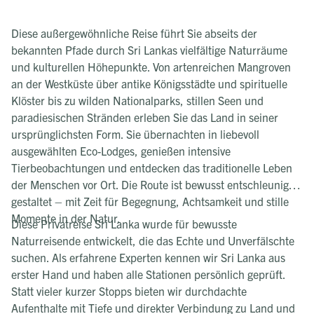
Diese außergewöhnliche Reise führt Sie abseits der
bekannten Pfade durch Sri Lankas vielfältige Naturräume
und kulturellen Höhepunkte. Von artenreichen Mangroven
an der Westküste über antike Königsstädte und spirituelle
Klöster bis zu wilden Nationalparks, stillen Seen und
paradiesischen Stränden erleben Sie das Land in seiner
ursprünglichsten Form. Sie übernachten in liebevoll
ausgewählten Eco-Lodges, genießen intensive
Tierbeobachtungen und entdecken das traditionelle Leben
der Menschen vor Ort. Die Route ist bewusst entschleunigt
gestaltet – mit Zeit für Begegnung, Achtsamkeit und stille
Momente in der Natur.
Diese Privatreise Sri Lanka wurde für bewusste
Naturreisende entwickelt, die das Echte und Unverfälschte
suchen. Als erfahrene Experten kennen wir Sri Lanka aus
erster Hand und haben alle Stationen persönlich geprüft.
Statt vieler kurzer Stopps bieten wir durchdachte
Aufenthalte mit Tiefe und direkter Verbindung zu Land und