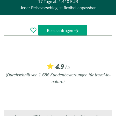
17 Tage
ab 4.440 EUR
Jeder Reisevorschlag ist flexibel anpassbar
Reise anfragen
Überblick
Reiseverlauf
Bewertungen
Termine
FAQ
4.9
/ 5
(Durchschnitt von 1.686 Kundenbewertungen für travel-to-
nature)