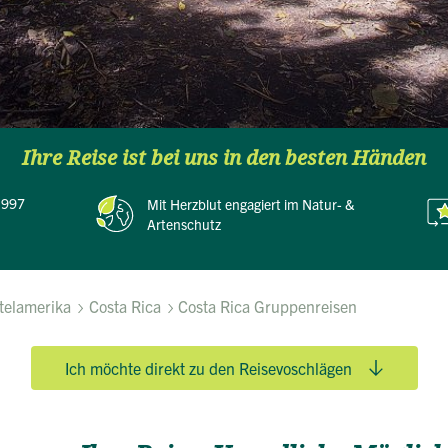
Ihre Reise ist bei uns in den besten Händen
 1997
Mit Herzblut
engagiert im Natur- &
Artenschutz
telamerika
Costa Rica
Costa Rica Gruppenreisen
Ich möchte direkt zu den Reisevoschlägen