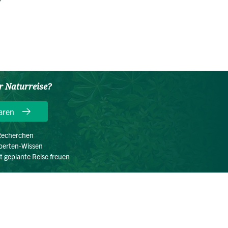
er Naturreise?
aren
 Recherchen
xperten-Wissen
kt geplante Reise freuen