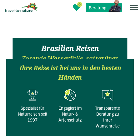
Beratung
Brasilien Reisen
Tosende Wasserfälle, sattgrüner
Amazonas & Jaguare im Pantanal
Ihre Reise ist bei uns in den besten
Händen
Spezialist für
engagiert im
transparente
Naturreisen seit
Natur- &
Beratung zu
1997
Artenschutz
Ihrer
Wunschreise