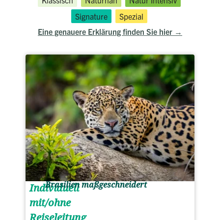
Klassisch
Naturnah
Natur Intensiv
Signature
Spezial
Eine genauere Erklärung finden Sie hier
Brasilien maßgeschneidert
Individuell
mit/ohne
Reiseleitung