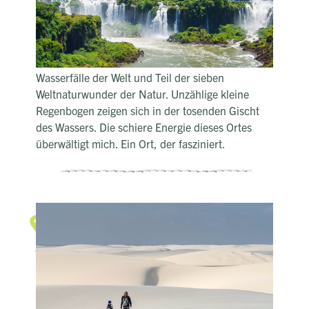
Moose und Farne sprießen aus jeder Spalte. Der
Regen ist es auch, der den Iguazu Wasserfall weit
im Landesinneren genährt und ihn zu dem
gemacht hat, der er heute ist: Einer der größten
Wasserfälle der Welt und Teil der sieben
Weltnaturwunder der Natur. Unzählige kleine
Regenbogen zeigen sich in der tosenden Gischt
des Wassers. Die schiere Energie dieses Ortes
überwältigt mich. Ein Ort, der fasziniert.
Unendliche Weiten Brasiliens
Endlose Dünenlandschaften
erinnern mich an Afrika
Ich kann kaum glauben, dass ich mich in
Brasilien befinde, während mein Blick über die