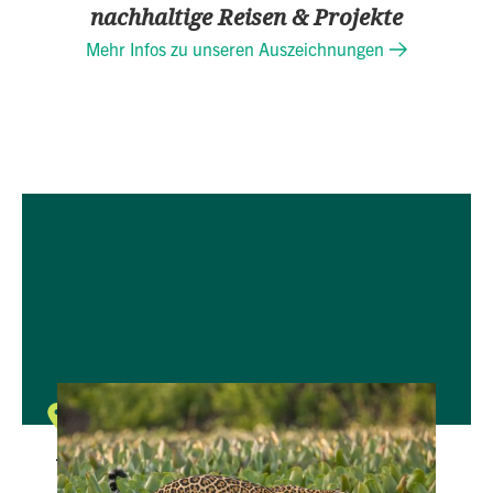
nachhaltige Reisen & Projekte
Mehr Infos zu unseren Auszeichnungen
Einzigartige Naturmomente
in Brasilien
Lassen Sie sich inspirieren von
unvergesslichen Augenblicken
Tierbegegnungen
Auf den Spuren der Jaguare
Der Nebel tänzelt sanft über dem weit