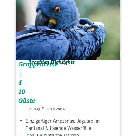
Brasilien Highlights
Gruppenreise
|
4 -
10
Gäste
, ab
15 Tage
4.290 €
Einzigartiger Amazonas, Jaguare im
Pantanal & tosende Wasserfälle
Ideal für Naturfokussierte