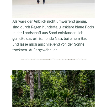
schier endlosen Dünen des Lençóis Maranhenses
Nationalparks schweift. Nicht umsonst wird die
Gegend als das "Bettlaken Brasiliens" bezeichnet.
Als wäre der Anblick nicht umwerfend genug,
sind durch Regen hunderte, glasklare blaue Pools
in der Landschaft aus Sand entstanden. Ich
genieße das erfrischende Nass bei einem Bad,
und lasse mich anschließend von der Sonne
trocknen. Außergewöhnlich.
Amazonas
Die Mutter der Regenwälder
Rosa Delfine schwimmen im Fluss,
der Pfeilgiftfrosch trägt seine Quappen empor.
Im Almendrobaum frisst der Ara die Nuss und