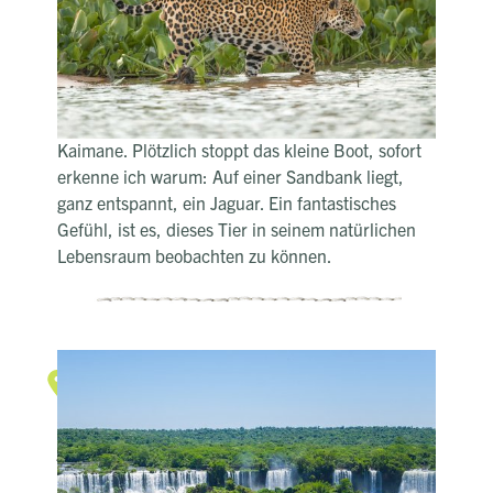
verzweigten Flusssystem des Pantanals. Noch
bevor ich ins Boot steige, begrüßen Hyazinth Aras
krächzend den Morgen. Mit ihnen zeigen sich
viele weitere Tiere am Flussufer wie
Wasserschweine, Hoatzine und jeder Menge
Kaimane. Plötzlich stoppt das kleine Boot, sofort
erkenne ich warum: Auf einer Sandbank liegt,
ganz entspannt, ein Jaguar. Ein fantastisches
Gefühl, ist es, dieses Tier in seinem natürlichen
Lebensraum beobachten zu können.
Wasserfälle
Tosende Wassermassen zwischen
Brasilien und Argentinien
Es ist schwül, durch den Regen ist hier alles grün.